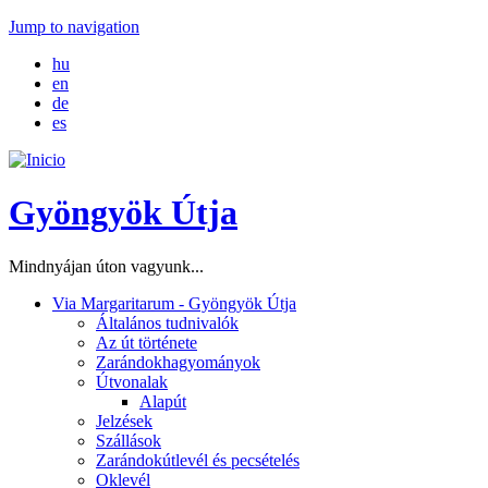
Jump to navigation
hu
en
de
es
Gyöngyök Útja
Mindnyájan úton vagyunk...
Via Margaritarum - Gyöngyök Útja
Általános tudnivalók
Az út története
Zarándokhagyományok
Útvonalak
Alapút
Jelzések
Szállások
Zarándokútlevél és pecsételés
Oklevél