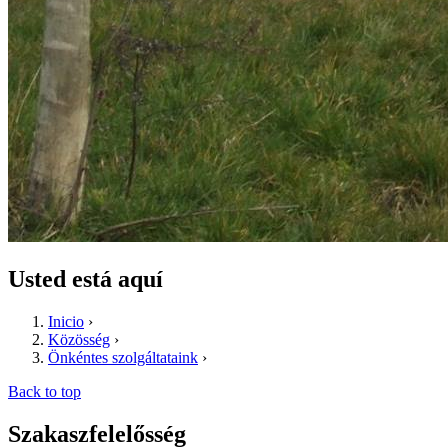
Usted está aquí
Inicio
›
Közösség
›
Önkéntes szolgáltataink
›
Back to top
Szakaszfelelősség