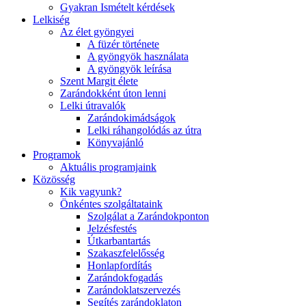
Gyakran Ismételt kérdések
Lelkiség
Az élet gyöngyei
A füzér története
A gyöngyök használata
A gyöngyök leírása
Szent Margit élete
Zarándokként úton lenni
Lelki útravalók
Zarándokimádságok
Lelki ráhangolódás az útra
Könyvajánló
Programok
Aktuális programjaink
Közösség
Kik vagyunk?
Önkéntes szolgáltataink
Szolgálat a Zarándokponton
Jelzésfestés
Útkarbantartás
Szakaszfelelősség
Honlapfordítás
Zarándokfogadás
Zarándoklatszervezés
Segítés zarándoklaton