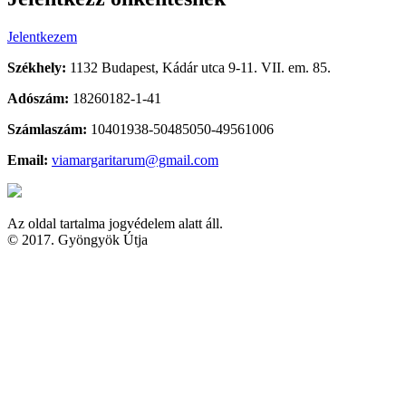
Jelentkezem
Székhely:
1132 Budapest, Kádár utca 9-11. VII. em. 85.
Adószám:
18260182-1-41
Számlaszám:
10401938-50485050-49561006
Email:
viamargaritarum@gmail.com
Az oldal tartalma jogvédelem alatt áll.
© 2017. Gyöngyök Útja