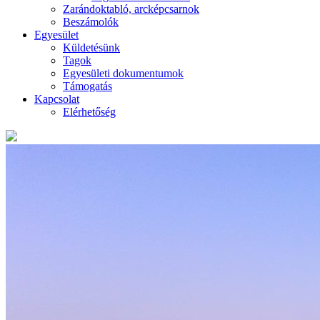
Zarándoktabló, arcképcsarnok
Beszámolók
Egyesület
Küldetésünk
Tagok
Egyesületi dokumentumok
Támogatás
Kapcsolat
Elérhetőség