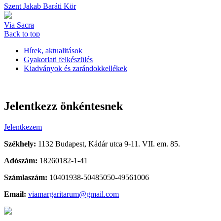
Szent Jakab Baráti Kör
Via Sacra
Back to top
Hírek, aktualitások
Gyakorlati felkészülés
Kiadványok és zarándokkellékek
Jelentkezz önkéntesnek
Jelentkezem
Székhely:
1132 Budapest, Kádár utca 9-11. VII. em. 85.
Adószám:
18260182-1-41
Számlaszám:
10401938-50485050-49561006
Email:
viamargaritarum@gmail.com