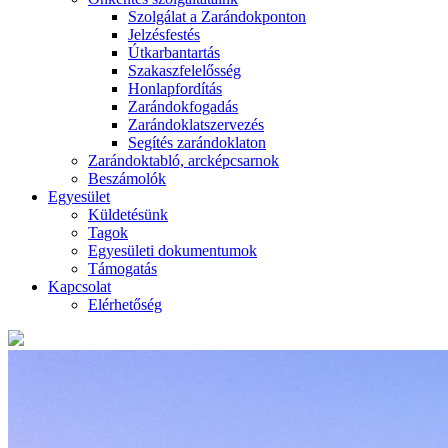
Szolgálat a Zarándokponton
Jelzésfestés
Útkarbantartás
Szakaszfelelősség
Honlapfordítás
Zarándokfogadás
Zarándoklatszervezés
Segítés zarándoklaton
Zarándoktabló, arcképcsarnok
Beszámolók
Egyesület
Küldetésünk
Tagok
Egyesületi dokumentumok
Támogatás
Kapcsolat
Elérhetőség