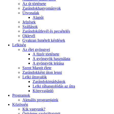
Az út története
Zarándokhagyományok
Útvonalak
Alapút
Jelzések
Szállások
Zarándokútlevél és pecsételés
Oklevél
Gyakran Ismételt kérdések
Lelkiség
Az élet gyöngyei
A füzér története
A gyöngyök használata
A gyöngyök leírása
Szent Margit élete
Zarándokként úton lenni
Lelki útravalók
Zarándokimádságok
Lelki ráhangolódás az útra
Könyvajánló
Programok
Aktuális programjaink
Közösség
Kik vagyunk?
Önkéntes szolgáltataink