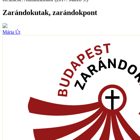
Zarándokutak, zarándokpont
Mária Út