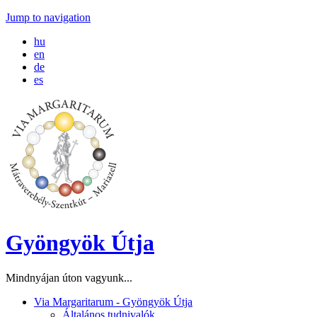
Jump to navigation
hu
en
de
es
Gyöngyök Útja
Mindnyájan úton vagyunk...
Via Margaritarum - Gyöngyök Útja
Általános tudnivalók