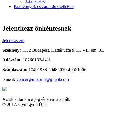
Jótanácsok
Kiadványok és zarándokkellékek
Jelentkezz önkéntesnek
Jelentkezem
Székhely:
1132 Budapest, Kádár utca 9-11. VII. em. 85.
Adószám:
18260182-1-41
Számlaszám:
10401938-50485050-49561006
Email:
viamargaritarum@gmail.com
Az oldal tartalma jogvédelem alatt áll.
© 2017. Gyöngyök Útja