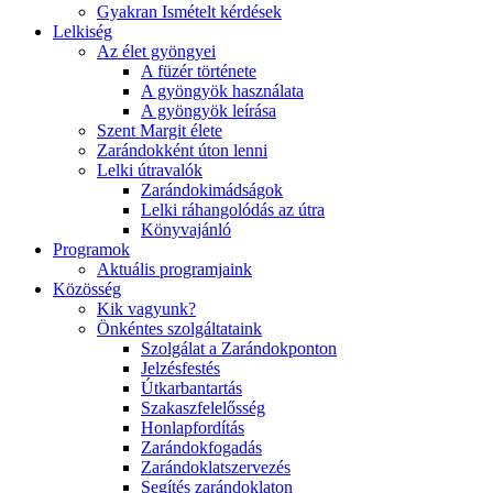
Gyakran Ismételt kérdések
Lelkiség
Az élet gyöngyei
A füzér története
A gyöngyök használata
A gyöngyök leírása
Szent Margit élete
Zarándokként úton lenni
Lelki útravalók
Zarándokimádságok
Lelki ráhangolódás az útra
Könyvajánló
Programok
Aktuális programjaink
Közösség
Kik vagyunk?
Önkéntes szolgáltataink
Szolgálat a Zarándokponton
Jelzésfestés
Útkarbantartás
Szakaszfelelősség
Honlapfordítás
Zarándokfogadás
Zarándoklatszervezés
Segítés zarándoklaton