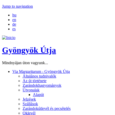
Jump to navigation
hu
en
de
es
Gyöngyök Útja
Mindnyájan úton vagyunk...
Via Margaritarum - Gyöngyök Útja
Általános tudnivalók
Az út története
Zarándokhagyományok
Útvonalak
Alapút
Jelzések
Szállások
Zarándokútlevél és pecsételés
Oklevél