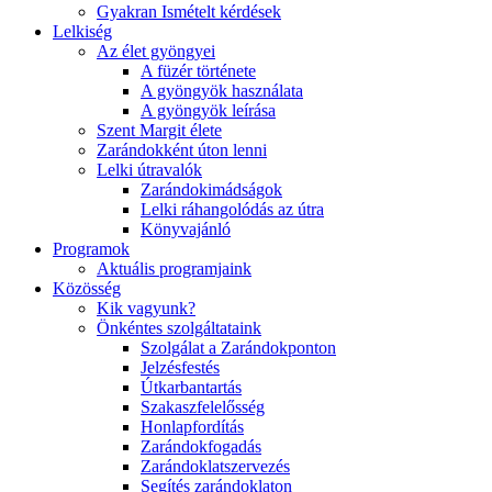
Gyakran Ismételt kérdések
Lelkiség
Az élet gyöngyei
A füzér története
A gyöngyök használata
A gyöngyök leírása
Szent Margit élete
Zarándokként úton lenni
Lelki útravalók
Zarándokimádságok
Lelki ráhangolódás az útra
Könyvajánló
Programok
Aktuális programjaink
Közösség
Kik vagyunk?
Önkéntes szolgáltataink
Szolgálat a Zarándokponton
Jelzésfestés
Útkarbantartás
Szakaszfelelősség
Honlapfordítás
Zarándokfogadás
Zarándoklatszervezés
Segítés zarándoklaton