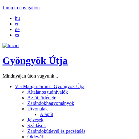
Jump to navigation
hu
en
de
es
Gyöngyök Útja
Mindnyájan úton vagyunk...
Via Margaritarum - Gyöngyök Útja
Általános tudnivalók
Az út története
Zarándokhagyományok
Útvonalak
Alapút
Jelzések
Szállások
Zarándokútlevél és pecsételés
Oklevél