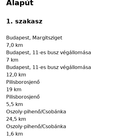
to
Alapút
está
top
aquí
1. szakasz
Budapest, Margitsziget
7,0 km
Budapest, 11-es busz végállomása
7 km
Budapest, 11-es busz végállomása
12,0 km
Pilisborosjenő
19 km
Pilisborosjenő
5,5 km
Oszoly-pihenő/Csobánka
24,5 km
Oszoly-pihenő/Csobánka
1,6 km