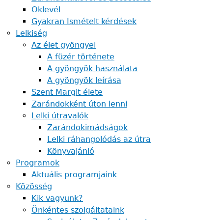
Oklevél
Gyakran Ismételt kérdések
Lelkiség
Az élet gyöngyei
A füzér története
A gyöngyök használata
A gyöngyök leírása
Szent Margit élete
Zarándokként úton lenni
Lelki útravalók
Zarándokimádságok
Lelki ráhangolódás az útra
Könyvajánló
Programok
Aktuális programjaink
Közösség
Kik vagyunk?
Önkéntes szolgáltataink