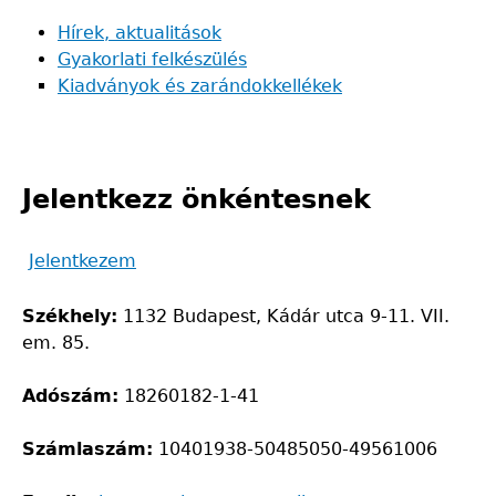
Back
to
Hírek, aktualitások
top
Gyakorlati felkészülés
Kiadványok és zarándokkellékek
Jelentkezz önkéntesnek
Jelentkezem
Székhely:
1132 Budapest, Kádár utca 9-11. VII.
em. 85.
Adószám:
18260182-1-41
Számlaszám:
10401938-50485050-49561006