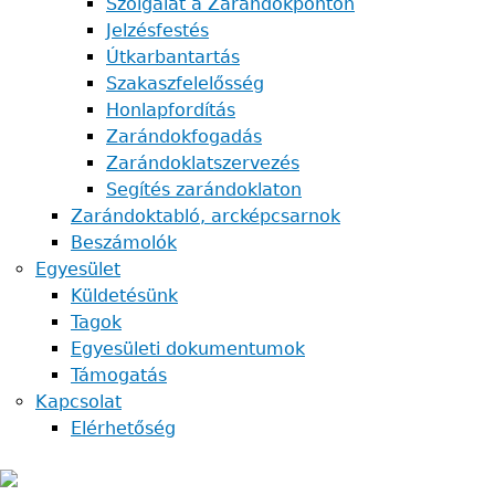
Szolgálat a Zarándokponton
Jelzésfestés
Útkarbantartás
Szakaszfelelősség
Honlapfordítás
Zarándokfogadás
Zarándoklatszervezés
Segítés zarándoklaton
Zarándoktabló, arcképcsarnok
Beszámolók
Egyesület
Küldetésünk
Tagok
Egyesületi dokumentumok
Támogatás
Kapcsolat
Elérhetőség