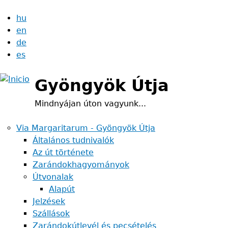
Jump
hu
to
en
navigation
de
es
Gyöngyök Útja
Mindnyájan úton vagyunk...
Via Margaritarum - Gyöngyök Útja
Általános tudnivalók
Az út története
Zarándokhagyományok
Útvonalak
Alapút
Jelzések
Szállások
Zarándokútlevél és pecsételés