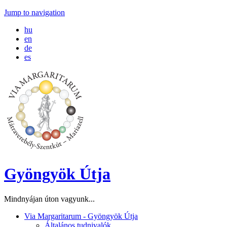
Jump to navigation
hu
en
de
es
Gyöngyök Útja
Mindnyájan úton vagyunk...
Via Margaritarum - Gyöngyök Útja
Általános tudnivalók