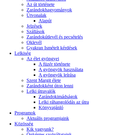
Az út története
Zarándokhagyományok
Útvonalak
Alapút
Jelzések
Szállások
Zarándokútlevél és pecsételés
Oklevél
Gyakran Ismételt kérdések
Lelkiség
Az élet gyöngyei
A füzér története
A gyöngyök használata
A gyöngyök leírása
Szent Margit élete
Zarándokként úton lenni
Lelki útravalók
Zarándokimádságok
Lelki ráhangolódás az útra
Könyvajánló
Programok
Aktuális programjaink
Közösség
Kik vagyunk?
Önkéntes szolgáltataink