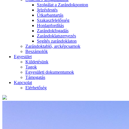
Szolgálat a Zarándokponton
Jelzésfestés
Útkarbantartás
Szakaszfelelősség
Honlapfordítás
Zarándokfogadás
Zarándoklatszervezés
Segítés zarándoklaton
Zarándoktabló, arcképcsarnok
Beszámolók
Egyesület
Küldetésünk
Tagok
Egyesületi dokumentumok
Támogatás
Kapcsolat
Elérhetőség