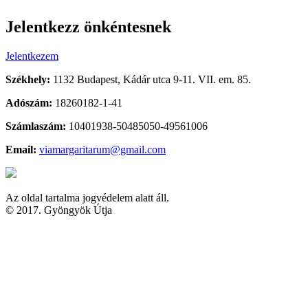
Jelentkezz önkéntesnek
Jelentkezem
Székhely:
1132 Budapest, Kádár utca 9-11. VII. em. 85.
Adószám:
18260182-1-41
Számlaszám:
10401938-50485050-49561006
Email:
viamargaritarum@gmail.com
Az oldal tartalma jogvédelem alatt áll.
© 2017. Gyöngyök Útja