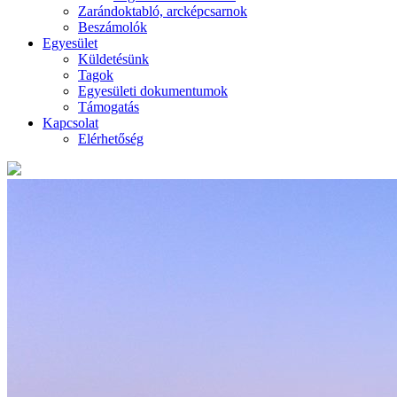
Zarándoktabló, arcképcsarnok
Beszámolók
Egyesület
Küldetésünk
Tagok
Egyesületi dokumentumok
Támogatás
Kapcsolat
Elérhetőség