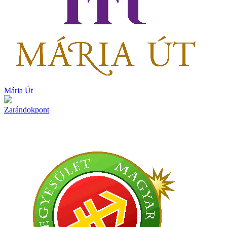
Mária Út
Zarándokpont