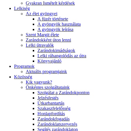
Gyakran Ismételt kérdések
Lelkiség
Az élet gyöngyei
A füzér története
A gyöngyök használata
A gyöngyök leírása
Szent Margit élete
Zarándokként úton lenni
Lelki útravalók
Zarándokimádságok
Lelki ráhangolódás az útra
Könyvajánló
Programok
Aktuális programjaink
Közösség
Kik vagyunk?
Önkéntes szolgáltataink
Szolgálat a Zarándokponton
Jelzésfestés
Útkarbantartás
Szakaszfelelősség
Honlapfordítás
Zarándokfogadás
Zarándoklatszervezés
Segítés zarándoklaton