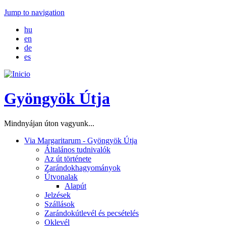
Jump to navigation
hu
en
de
es
Gyöngyök Útja
Mindnyájan úton vagyunk...
Via Margaritarum - Gyöngyök Útja
Általános tudnivalók
Az út története
Zarándokhagyományok
Útvonalak
Alapút
Jelzések
Szállások
Zarándokútlevél és pecsételés
Oklevél