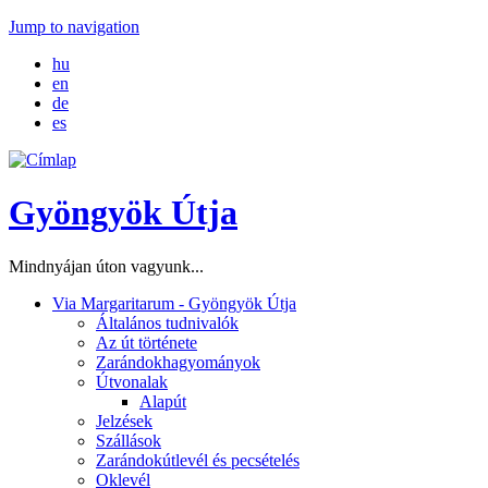
Jump to navigation
hu
en
de
es
Gyöngyök Útja
Mindnyájan úton vagyunk...
Via Margaritarum - Gyöngyök Útja
Általános tudnivalók
Az út története
Zarándokhagyományok
Útvonalak
Alapút
Jelzések
Szállások
Zarándokútlevél és pecsételés
Oklevél