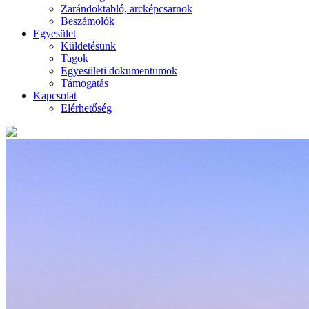
Zarándoktabló, arcképcsarnok
Beszámolók
Egyesület
Küldetésünk
Tagok
Egyesületi dokumentumok
Támogatás
Kapcsolat
Elérhetőség