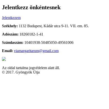
Jelentkezz önkéntesnek
Jelentkezem
Székhely:
1132 Budapest, Kádár utca 9-11. VII. em. 85.
Adószám:
18260182-1-41
Számlaszám:
10401938-50485050-49561006
Email:
viamargaritarum@gmail.com
Az oldal tartalma jogvédelem alatt áll.
© 2017. Gyöngyök Útja