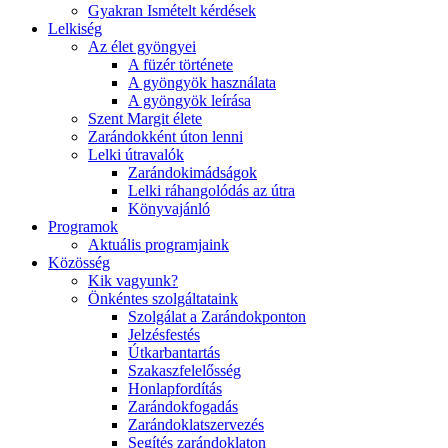
Gyakran Ismételt kérdések
Lelkiség
Az élet gyöngyei
A füzér története
A gyöngyök használata
A gyöngyök leírása
Szent Margit élete
Zarándokként úton lenni
Lelki útravalók
Zarándokimádságok
Lelki ráhangolódás az útra
Könyvajánló
Programok
Aktuális programjaink
Közösség
Kik vagyunk?
Önkéntes szolgáltataink
Szolgálat a Zarándokponton
Jelzésfestés
Útkarbantartás
Szakaszfelelősség
Honlapfordítás
Zarándokfogadás
Zarándoklatszervezés
Segítés zarándoklaton