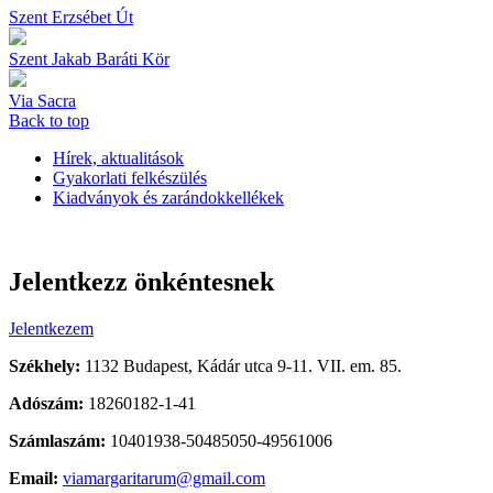
Szent Erzsébet Út
Szent Jakab Baráti Kör
Via Sacra
Back to top
Hírek, aktualitások
Gyakorlati felkészülés
Kiadványok és zarándokkellékek
Jelentkezz önkéntesnek
Jelentkezem
Székhely:
1132 Budapest, Kádár utca 9-11. VII. em. 85.
Adószám:
18260182-1-41
Számlaszám:
10401938-50485050-49561006
Email:
viamargaritarum@gmail.com