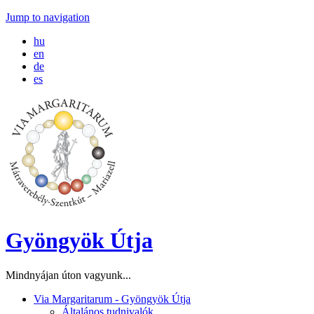
Jump to navigation
hu
en
de
es
Gyöngyök Útja
Mindnyájan úton vagyunk...
Via Margaritarum - Gyöngyök Útja
Általános tudnivalók