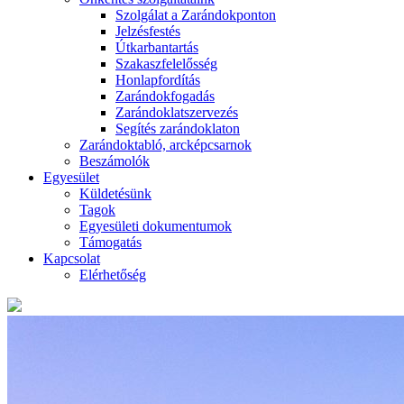
Szolgálat a Zarándokponton
Jelzésfestés
Útkarbantartás
Szakaszfelelősség
Honlapfordítás
Zarándokfogadás
Zarándoklatszervezés
Segítés zarándoklaton
Zarándoktabló, arcképcsarnok
Beszámolók
Egyesület
Küldetésünk
Tagok
Egyesületi dokumentumok
Támogatás
Kapcsolat
Elérhetőség