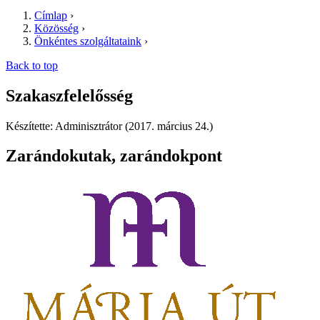
Címlap
›
Közösség
›
Önkéntes szolgáltataink
›
Back to top
Szakaszfelelősség
Készítette: Adminisztrátor (2017. március 24.)
Zarándokutak, zarándokpont