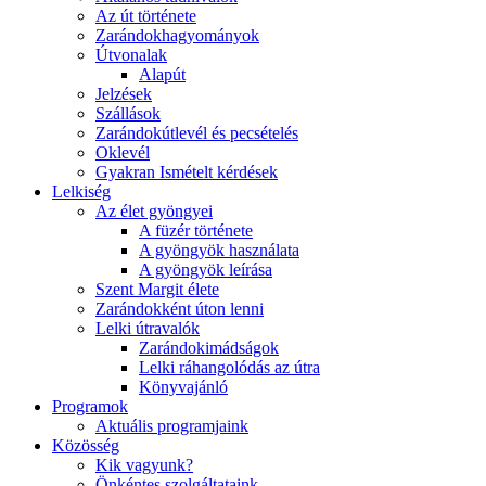
Az út története
Zarándokhagyományok
Útvonalak
Alapút
Jelzések
Szállások
Zarándokútlevél és pecsételés
Oklevél
Gyakran Ismételt kérdések
Lelkiség
Az élet gyöngyei
A füzér története
A gyöngyök használata
A gyöngyök leírása
Szent Margit élete
Zarándokként úton lenni
Lelki útravalók
Zarándokimádságok
Lelki ráhangolódás az útra
Könyvajánló
Programok
Aktuális programjaink
Közösség
Kik vagyunk?
Önkéntes szolgáltataink