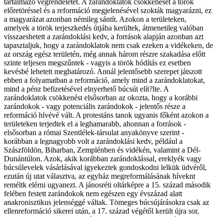
tartalmazó végrendeletet. A zarándoklatok csökkenését a török
előretöréssel és a reformáció megjelenésével szokták magyarázni, ez
a magyarázat azonban némileg sántít. Azokon a területeken,
amelyek a török terjeszkedés útjába kerültek, átmenetileg valóban
visszaeshetett a zarándoklási kedv, a források alapján azonban azt
tapasztaljuk, hogy a zarándoklatok nem csak ezeken a vidékeken, de
az ország egész területén, még annak három részre szakadása előtt
szinte teljesen megszűntek - vagyis a török hódítás ez esetben
kevésbé lehetett meghatározó. Annál jelentősebb szerepet játszott
ebben a folyamatban a reformáció, amely mind a zarándoklatokat,
mind a pénz befizetésével elnyerhető búcsút elít?lte. A
zarándoklatok csökkenést elsősorban az okozta, hogy a korábbi
zarándokok - vagy potenciális zarándokok - jelentős része a
reformáció hívévé vált. A protestáns tanok ugyanis főként azokon a
területeken terjedtek el a leghamarabb, ahonnan a források -
elsősorban a római Szentlélek-társulat anyakönyve szerint -
korábban a legnagyobb volt a zarándoklási kedv, például a
Szászföldön, Biharban, Zemplénben és vidékén, valamint a Dél-
Dunántúlon. Azok, akik korábban zarándoklással, ereklyék vagy
búcsúlevelek vásárlásával igyekeztek gondoskodni lelkük üdvéről,
ezután új utat választva, az egyház megreformálásának híveknt
reméltk elérni ugyanezt. A jánosréti oltárképre a 15. század második
felében festett zarándokok nem egészen egy évszázad alatt
anakronisztikus jelenséggé váltak. Tömeges búcsújárásokra csak az
ellenreformáció sikerei után, a 17. század végétől került újra sor,