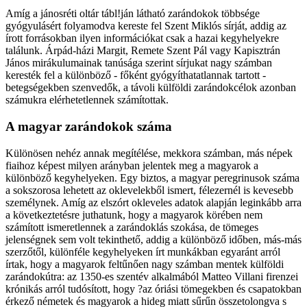
Amíg a jánosréti oltár tábl!ján látható zarándokok többsége
gyógyulásért folyamodva kereste fel Szent Miklós sírját, addig az
írott forrásokban ilyen információkat csak a hazai kegyhelyekre
találunk. Árpád-házi Margit, Remete Szent Pál vagy Kapisztrán
János mirákulumainak tanúsága szerint sírjukat nagy számban
keresték fel a különböző - főként gyógyíthatatlannak tartott -
betegségekben szenvedők, a távoli külföldi zarándokcélok azonban
számukra elérhetetlennek számítottak.
A magyar zarándokok száma
Különösen nehéz annak megítélése, mekkora számban, más népek
fiaihoz képest milyen arányban jelentek meg a magyarok a
különböző kegyhelyeken. Egy biztos, a magyar peregrinusok száma
a sokszorosa lehetett az oklevelekből ismert, félezernél is kevesebb
személynek. Amíg az elszórt okleveles adatok alapján leginkább arra
a következtetésre juthatunk, hogy a magyarok körében nem
számított ismeretlennek a zarándoklás szokása, de tömeges
jelenségnek sem volt tekinthető, addig a különböző időben, más-más
szerzőtől, különféle kegyhelyeken írt munkákban egyaránt arról
írtak, hogy a magyarok feltűnően nagy számban mentek külföldi
zarándokútra: az 1350-es szentév alkalmából Matteo Villani firenzei
krónikás arról tudósított, hogy ?az óriási tömegekben és csapatokban
érkező németek és magyarok a hideg miatt sűrűn összetolongva s