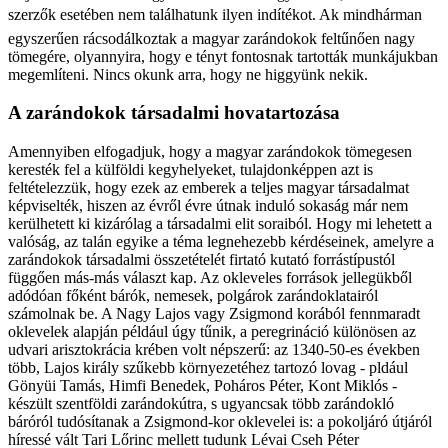
szerzők esetében nem találhatunk ilyen indítékot. Ak mindhárman
egyszerűen rácsodálkoztak a magyar zarándokok feltűnően nagy
tömegére, olyannyira, hogy e tényt fontosnak tartották munkájukban
megemlíteni. Nincs okunk arra, hogy ne higgyünk nekik.
A zarándokok társadalmi hovatartozása
Amennyiben elfogadjuk, hogy a magyar zarándokok tömegesen
keresték fel a külföldi kegyhelyeket, tulajdonképpen azt is
feltételezzük, hogy ezek az emberek a teljes magyar társadalmat
képviselték, hiszen az évről évre útnak induló sokaság már nem
kerülhetett ki kizárólag a társadalmi elit soraiból. Hogy mi lehetett a
valóság, az talán egyike a téma legnehezebb kérdéseinek, amelyre a
zarándokok társadalmi összetételét firtató kutató forrástípustól
függően más-más választ kap. Az okleveles források jellegükből
adódóan főként bárók, nemesek, polgárok zarándoklatairól
számolnak be. A Nagy Lajos vagy Zsigmond korából fennmaradt
oklevelek alapján például úgy tűnik, a peregrináció különösen az
udvari arisztokrácia krében volt népszerű: az 1340-50-es években
több, Lajos király szűkebb környezetéhez tartozó lovag - pldául
Gönyüi Tamás, Himfi Benedek, Poháros Péter, Kont Miklós -
készült szentföldi zarándokútra, s ugyancsak több zarándokló
báróról tudósítanak a Zsigmond-kor oklevelei is: a pokoljáró útjáról
híressé vált Tari Lőrinc mellett tudunk Lévai Cseh Péter