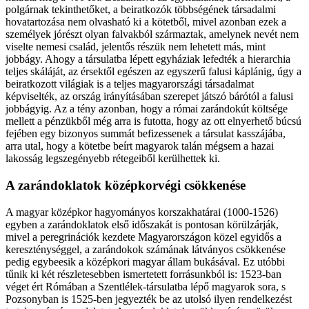
polgárnak tekinthetőket, a beiratkozók többségének társadalmi
hovatartozása nem olvasható ki a kötetből, mivel azonban ezek a
személyek jórészt olyan falvakból származtak, amelynek nevét nem
viselte nemesi család, jelentős részük nem lehetett más, mint
jobbágy. Ahogy a társulatba lépett egyháziak lefedték a hierarchia
teljes skáláját, az érsektől egészen az egyszerű falusi káplánig, úgy a
beiratkozott világiak is a teljes magyarországi társadalmat
képviselték, az ország irányításában szerepet játszó bárótól a falusi
jobbágyig. Az a tény azonban, hogy a római zarándokút költsége
mellett a pénzükből még arra is futotta, hogy az ott elnyerhető búcsú
fejében egy bizonyos summát befizessenek a társulat kasszájába,
arra utal, hogy a kötetbe beírt magyarok talán mégsem a hazai
lakosság legszegényebb rétegeiből kerülhettek ki.
A zarándoklatok középkorvégi csökkenése
A magyar középkor hagyományos korszakhatárai (1000-1526)
egyben a zarándoklatok első időszakát is pontosan körülzárják,
mivel a peregrinációk kezdete Magyarországon közel egyidős a
kereszténységgel, a zarándokok számának látványos csökkenése
pedig egybeesik a középkori magyar állam bukásával. Ez utóbbi
tűnik ki két részletesebben ismertetett forrásunkból is: 1523-ban
véget ért Rómában a Szentlélek-társulatba lépő magyarok sora, s
Pozsonyban is 1525-ben jegyezték be az utolsó ilyen rendelkezést