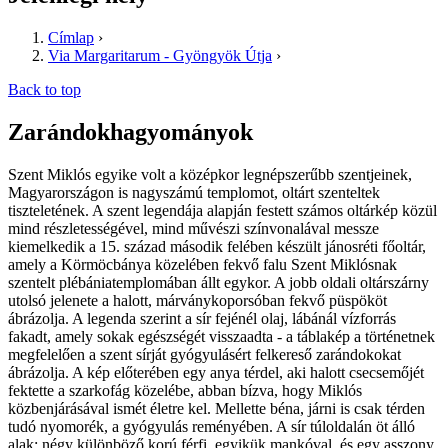
Címlap
›
Via Margaritarum - Gyöngyök Útja
›
Back to top
Zarándokhagyományok
Szent Miklós egyike volt a középkor legnépszerűbb szentjeinek,
Magyarországon is nagyszámú templomot, oltárt szenteltek
tiszteletének. A szent legendája alapján festett számos oltárkép közül
mind részletességével, mind művészi színvonalával messze
kiemelkedik a 15. század második felében készült jánosréti főoltár,
amely a Körmöcbánya közelében fekvő falu Szent Miklósnak
szentelt plébániatemplomában állt egykor. A jobb oldali oltárszárny
utolsó jelenete a halott, márványkoporsóban fekvő püspököt
ábrázolja. A legenda szerint a sír fejénél olaj, lábánál vízforrás
fakadt, amely sokak egészségét visszaadta - a táblakép a történetnek
megfelelően a szent sírját gyógyulásért felkereső zarándokokat
ábrázolja. A kép előterében egy anya térdel, aki halott csecsemőjét
fektette a szarkofág közelébe, abban bízva, hogy Miklós
közbenjárásával ismét életre kel. Mellette béna, járni is csak térden
tudó nyomorék, a gyógyulás reményében. A sír túloldalán öt álló
alak: négy különböző korú férfi, egyikük mankóval, és egy asszony.