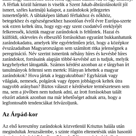
A férfiak közül hárman is viselik a Szent Jakab-ábrázolásokról jól
ismert, széles karimájú kalapot, a zarándokok jellegzetes
ismertetőjelét. A táblaképen látható férfiakhoz és nőkhöz,
betegekhez és egészségesekhez hasonlóan évről évre Európa-szerte
sok ezren keltek útra, hogy egy-egy szent csodatévő ereklyéjét
felkeressék, köztük magyar zarándokok is feltűntek. Hazai és
külföldi, okleveles és elbeszélő forrásokban egyaránt bukkanhatunk
zarándokadatra, amelyek léte egyértelműen jelzi, hogy a középkor
évszázadaiban Magyarországon sem számított ritka jelenségnek a
peregrináció. Név szerint ismerünk néhány híres és kevésbé híres
zarándokot, forrásaink alapján többé-kevésbé azt is tudjuk, melyik
kegyhelyeket látogatták. Számos kérdést azonban az e tárgyban írt
tanulmányok feltenni sem mertek: Hányan lehettek a magyar
zarándokok? Hova jártak a leggyakrabban? Egyháziak vagy
világiak, nemesek, polgárok vagy éppen jobbágyok keltek útra
nagyobb arányban? Biztos választ e kérdésekre természetesen sem
ma, sem a jövőben nem tudunk adni, az írott forrásokban talált
elszórt adatok azonban ma már lehetőséget adnak arra, hogy a
legfontosabb tendenciákat felvázoljunk.
Az Árpád-kor
Az első keresztény zarándokok közvetlenül Krisztus halála után
megindultak Jeruzsálembe, s szinte rögtön eltemetésük után hasonló