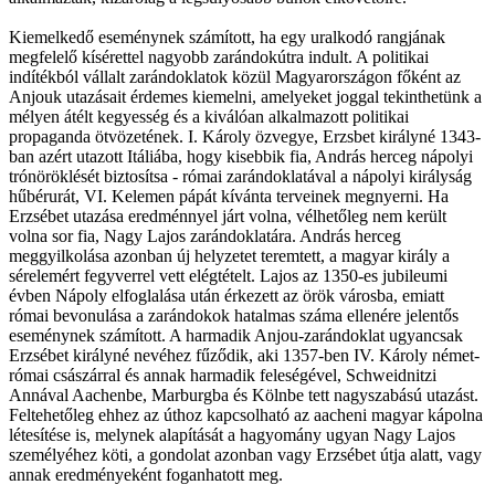
Kiemelkedő eseménynek számított, ha egy uralkodó rangjának
megfelelő kísérettel nagyobb zarándokútra indult. A politikai
indítékból vállalt zarándoklatok közül Magyarországon főként az
Anjouk utazásait érdemes kiemelni, amelyeket joggal tekinthetünk a
mélyen átélt kegyesség és a kiválóan alkalmazott politikai
propaganda ötvözetének. I. Károly özvegye, Erzsbet királyné 1343-
ban azért utazott Itáliába, hogy kisebbik fia, András herceg nápolyi
trónöröklését biztosítsa - római zarándoklatával a nápolyi királyság
hűbérurát, VI. Kelemen pápát kívánta terveinek megnyerni. Ha
Erzsébet utazása eredménnyel járt volna, vélhetőleg nem került
volna sor fia, Nagy Lajos zarándoklatára. András herceg
meggyilkolása azonban új helyzetet teremtett, a magyar király a
sérelemért fegyverrel vett elégtételt. Lajos az 1350-es jubileumi
évben Nápoly elfoglalása után érkezett az örök városba, emiatt
római bevonulása a zarándokok hatalmas száma ellenére jelentős
eseménynek számított. A harmadik Anjou-zarándoklat ugyancsak
Erzsébet királyné nevéhez fűződik, aki 1357-ben IV. Károly német-
római császárral és annak harmadik feleségével, Schweidnitzi
Annával Aachenbe, Marburgba és Kölnbe tett nagyszabású utazást.
Feltehetőleg ehhez az úthoz kapcsolható az aacheni magyar kápolna
létesítése is, melynek alapítását a hagyomány ugyan Nagy Lajos
személyéhez köti, a gondolat azonban vagy Erzsébet útja alatt, vagy
annak eredményeként foganhatott meg.