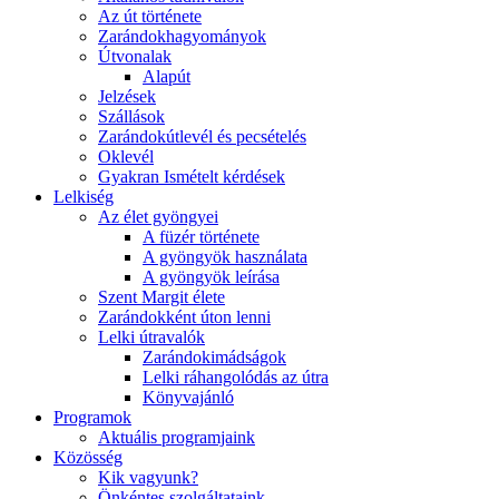
Az út története
Zarándokhagyományok
Útvonalak
Alapút
Jelzések
Szállások
Zarándokútlevél és pecsételés
Oklevél
Gyakran Ismételt kérdések
Lelkiség
Az élet gyöngyei
A füzér története
A gyöngyök használata
A gyöngyök leírása
Szent Margit élete
Zarándokként úton lenni
Lelki útravalók
Zarándokimádságok
Lelki ráhangolódás az útra
Könyvajánló
Programok
Aktuális programjaink
Közösség
Kik vagyunk?
Önkéntes szolgáltataink