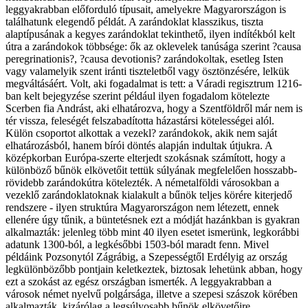
leggyakrabban előforduló típusait, amelyekre Magyarországon is
találhatunk elegendő példát. A zarándoklat klasszikus, tiszta
alaptípusának a kegyes zarándoklat tekinthető, ilyen indítékból kelt
útra a zarándokok többsége: ők az oklevelek tanúsága szerint ?causa
peregrinationis?, ?causa devotionis? zarándokoltak, esetleg Isten
vagy valamelyik szent iránti tiszteletből vagy ösztönzésére, lelkük
megváltásáért. Volt, aki fogadalmat is tett: a Váradi regisztrum 1216-
ban kelt bejegyzése szerint például ilyen fogadalom kötelezte
Scerben fia Andrást, aki elhatározva, hogy a Szentföldről már nem is
tér vissza, feleségét felszabadította házastársi kötelességei alól.
Külön csoportot alkottak a vezekl? zarándokok, akik nem saját
elhatározásból, hanem bírói döntés alapján indultak útjukra. A
középkorban Európa-szerte elterjedt szokásnak számított, hogy a
különböző bűnök elkövetőit tettük súlyának megfelelően hosszabb-
rövidebb zarándokútra kötelezték. A németalföldi városokban a
vezeklő zarándoklatoknak kialakult a bűnök teljes körére kiterjedő
rendszere - ilyen struktúra Magyarországon nem létezett, ennek
ellenére úgy tűnik, a büntetésnek ezt a módját hazánkban is gyakran
alkalmazták: jelenleg több mint 40 ilyen esetet ismerünk, legkorábbi
adatunk 1300-ból, a legkésőbbi 1503-ból maradt fenn. Mivel
példáink Pozsonytól Zágrábig, a Szepességtől Erdélyig az ország
legkülönbözőbb pontjain keletkeztek, biztosak lehetünk abban, hogy
ezt a szokást az egész országban ismerték. A leggyakrabban a
városok német nyelvű polgársága, illetve a szepesi szászok körében
alkalmazták, kizárólag a legsúlyosabb bűnök elkövetőire.