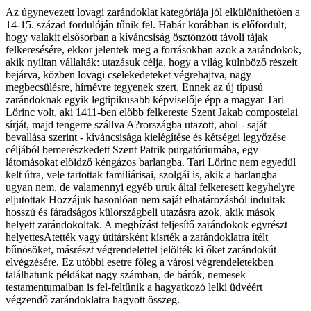
Az úgynevezett lovagi zarándoklat kategóriája jól elkülöníthetően a
14-15. század fordulóján tűnik fel. Habár korábban is előfordult,
hogy valakit elsősorban a kíváncsiság ösztönzött távoli tájak
felkeresésére, ekkor jelentek meg a forrásokban azok a zarándokok,
akik nyíltan vállalták: utazásuk célja, hogy a világ külnböző részeit
bejárva, közben lovagi cselekedeteket végrehajtva, nagy
megbecsülésre, hírnévre tegyenek szert. Ennek az új típusú
zarándoknak egyik legtipikusabb képviselője épp a magyar Tari
Lőrinc volt, aki 1411-ben előbb felkereste Szent Jakab compostelai
sírját, majd tengerre szállva A?rországba utazott, ahol - saját
bevallása szerint - kíváncsisága kielégítése és kétségei legyőzése
céljából bemerészkedett Szent Patrik purgatóriumába, egy
látomásokat előidző kéngázos barlangba. Tari Lőrinc nem egyedül
kelt útra, vele tartottak familiárisai, szolgái is, akik a barlangba
ugyan nem, de valamennyi egyéb uruk által felkeresett kegyhelyre
eljutottak Hozzájuk hasonlóan nem saját elhatározásból indultak
hosszú és fáradságos külországbeli utazásra azok, akik mások
helyett zarándokoltak. A megbízást teljesítő zarándokok egyrészt
helyettesAtették vagy útitársként kísrték a zarándoklatra ítélt
bűnösöket, másrészt végrendelettel jelölték ki őket zarándokút
elvégzésére. Ez utóbbi esetre főleg a városi végrendeletekben
találhatunk példákat nagy számban, de bárók, nemesek
testamentumaiban is fel-feltűnik a hagyatkozó lelki üdvéért
végzendő zarándoklatra hagyott összeg.