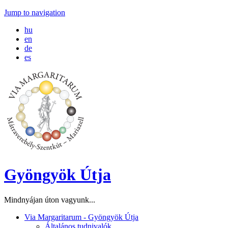
Jump to navigation
hu
en
de
es
Gyöngyök Útja
Mindnyájan úton vagyunk...
Via Margaritarum - Gyöngyök Útja
Általános tudnivalók