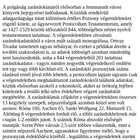
A polgárság zarándoklatairól elsősorban a fennmaradt városi
könyvek bejegyzései tudósítanak. Közülük rendkívüli
adatgazdagsága miatt különösen értékes Pozsony végrendeleteket
rögzítő kötete, az úgynevezett Protocollum Testamentorum, amely
az 1427-1529 közötti időszakból 844, többségében német nyelvű
testamentumot tartalmaz. A végrendeletekben olvasható
zarándokadatokból a város múlt századi monográfusa, Ortvay
Tivadar ismertetett ugyan néhányat, és ezeket a példákat átvette a
további szakirodalom is, az adatok többségét azonban mindeddig
nem hasznosították, noha a 844 végrendeletből 201 tartalmaz
zarándokadatot - vagyis minden negyedik végrendelkező említést
tett egy vagy több kirchfart-ról. A zarándokló pozsonyiak száma
ráadásul ennél jóval több lehetett, a protocollum lapjain ugyanis csak
a végrendeletben meghatalmazott zarándokokról találunk adatokat,
köztük elsősorban azokról a rokonokról, akiket az örökség fejében
köteleztek a testáló lelki üdve érdekében végzett zarándokút
megtételére. A zarándoklatok céljaként a végrendeletekben összesen
13 kegyhely szerepelt, népszerűségük azonban közel sem volt
azonos: Róma 160, Aachen 65, Sankt Wolfgang 22, Mariazell 15,
Altötting 8 végrendeletben fordult elő, a többi zarándokhelynek már
csupán 1-2 említés jutott. A számok Róma abszolút elsőségét
mutatják: Szent Péter városát 2,5-ször többen választották, mint a
szintén népszerű Aachent, ugyanakkor figyelemre méltó, hogy a
pozsonyiak érdeklődési köréből - legalábbis a végrendeletek szerint