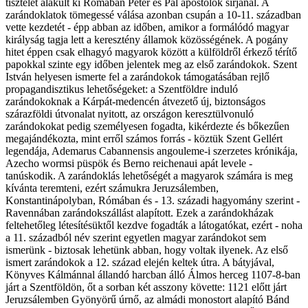
tisztelet alakult ki Rómában Péter és Pál apostolok sírjánál. A
zarándoklatok tömegessé válása azonban csupán a 10-11. században
vette kezdetét - épp abban az időben, amikor a formálódó magyar
királyság tagja lett a keresztény államok közösségének. A pogány
hitet éppen csak elhagyó magyarok között a külföldről érkező térítő
papokkal szinte egy időben jelentek meg az első zarándokok. Szent
István helyesen ismerte fel a zarándokok támogatásában rejlő
propagandisztikus lehetőségeket: a Szentföldre induló
zarándokoknak a Kárpát-medencén átvezető új, biztonságos
szárazföldi útvonalat nyitott, az országon keresztülvonuló
zarándokokat pedig személyesen fogadta, kikérdezte és bőkezűen
megajándékozta, mint erről számos forrás - köztük Szent Gellért
legendája, Ademarus Cabannensis angouleme-i szerzetes krónikája,
Azecho wormsi püspök és Berno reichenaui apát levele -
tanúskodik. A zarándoklás lehetőségét a magyarok számára is meg
kívánta teremteni, ezért számukra Jeruzsálemben,
Konstantinápolyban, Rómában és - 13. századi hagyomány szerint -
Ravennában zarándokszállást alapított. Ezek a zarándokházak
feltehetőleg létesítésüktől kezdve fogadták a látogatókat, ezért - noha
a 11. századból név szerint egyetlen magyar zarándokot sem
ismerünk - biztosak lehetünk abban, hogy voltak ilyenek. Az első
ismert zarándokok a 12. század elején keltek útra. A bátyjával,
Könyves Kálmánnal állandó harcban álló Álmos herceg 1107-8-ban
járt a Szentföldön, őt a sorban két asszony követte: 1121 előtt járt
Jeruzsálemben Gyönyörű úrnő, az almádi monostort alapító Bánd