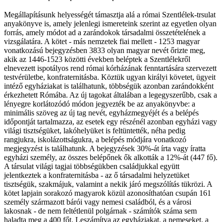
Megállapításunk helyességét támasztja alá a római Szentlélek-trsulat
anyakönyve is, amely jelenlegi ismereteink szerint az egyetlen olyan
forrás, amely módot ad a zarándokok társadalmi összetételének a
vizsgálatára. A kötet - más nemzetek fiai mellett - 1253 magyar
vonatkozású bejegyzésben 3833 olyan magyar nevét őrizte meg,
akik az 1446-1523 közötti években beléptek a Szentlélekről
elnevezett ispotályos rend római kórházának fenntartására szervezett
testvérületbe, konfraternitásba. Köztük ugyan királyi követet, ügyeit
intéző egyháziakat is találhatunk, többségük azonban zarándokként
érkezhetett Rómába. Az új tagokat általában a legegyszerűbb, csak a
lényegre korlátozódó módon jegyezték be az anyakönyvbe: a
minimális szöveg az új tag nevét, egyházmegyéjét és a belépés
időpontját tartalmazza, az esetek egy részénél azonban egyházi vagy
világi tisztségüket, lakóhelyüket is feltüntették, néha pedig
rangjukra, iskolázottságukra, a belépés módjára vonatkozó
megjegyzést is találhatunk. A bejegyzések 30%-át írta vagy íratta
egyházi személy, az összes belépőnek ők alkották a 12%-át (447 fő).
A társulat világi tagjai többségükben családjukkal együtt
jelentkeztek a konfraternitásba - az ő társadalmi helyzetüket
tisztségük, szakmájuk, valamint a nekik járó megszólítás tükrözi. A
kötet lapjain sorakozó magyarok közül azonosíthatóan csupán 161
személy származott bárói vagy nemesi családból, és a városi
lakosnak - de nem feltétlenül polgárnak - számítók száma sem
haladta meg a 400 főt. Leszámítva az egyháziakat, a nemeseket, a