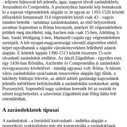
- teljesen hiányzott két jelentős, igaz, nagyon távoli zarándokhely,
Jeruzsálem és Compostela. A pozsonyihoz hasonló kép bontakozik
ki a soproni végrendeletek alapján is: itt ugyan az 1393-1526 közötti
időszakból fennmaradt 314 végrendelet közül csak 43 - vagyis
minden hetedik - tartalmaz zarándokadatot, az első helyezettnek
azonban Sopronban is Róma bizonyult, amelyet 30 végrendeletben
jelöltek meg úticélként, míg Aachen már csak 15-ben, Altötting 3-
ban, Sankt Wolfgang 2-ben, Mariazell csupán egy végrendeletben
szerepelt. A két nyugat-magyarországi várostól alapvetően eltérő
képet rajzolhatunk a zágrábi városkönyvekben fellelhető adatok
alapján. E kötetek lapjain 1390-1513 között összesen 15-ször
olvasható zarándokút említése. Az úticél Zágrábban - egyetlen eset,
egy 1430-ban Rómába, Aachenbe és Compostelába is zarándokló
özvegyasszony kivételével - mindig ugyanaz volt: Róma. A három
város zarándoklási szok!sainak összevetése alapján úgy tűnik, a
lakóhely földrajzi fekvése, az abból adódó gazdasági kapcsolatok
jelentős mértékben befolyásolták a zarándoklási szokásokat: amíg
Pozsonyból, Sopronból nagy számban keresték fel az osztrák és
német kegyhelyeket, a szlavóniai Zágrábból már főleg Itália felé
orientálódtak.
A zarándoklatok típusai
A zarándokok - a forrásból kiolvasható - indítéka alapján a
nemzetközi szakirodalom már rég kategorizálta a zarándoklatok