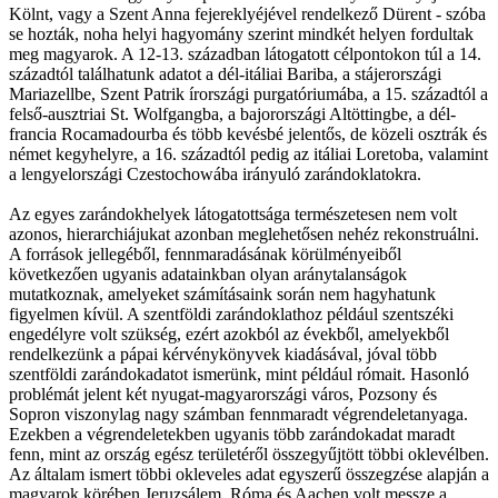
Kölnt, vagy a Szent Anna fejereklyéjével rendelkező Dürent - szóba
se hozták, noha helyi hagyomány szerint mindkét helyen fordultak
meg magyarok. A 12-13. században látogatott célpontokon túl a 14.
századtól találhatunk adatot a dél-itáliai Bariba, a stájerországi
Mariazellbe, Szent Patrik írországi purgatóriumába, a 15. századtól a
felső-ausztriai St. Wolfgangba, a bajorországi Altöttingbe, a dél-
francia Rocamadourba és több kevésbé jelentős, de közeli osztrák és
német kegyhelyre, a 16. századtól pedig az itáliai Loretoba, valamint
a lengyelországi Czestochowába irányuló zarándoklatokra.
Az egyes zarándokhelyek látogatottsága természetesen nem volt
azonos, hierarchiájukat azonban meglehetősen nehéz rekonstruálni.
A források jellegéből, fennmaradásának körülményeiből
következően ugyanis adatainkban olyan aránytalanságok
mutatkoznak, amelyeket számításaink során nem hagyhatunk
figyelmen kívül. A szentföldi zarándoklathoz például szentszéki
engedélyre volt szükség, ezért azokból az évekből, amelyekből
rendelkezünk a pápai kérvénykönyvek kiadásával, jóval több
szentföldi zarándokadatot ismerünk, mint például rómait. Hasonló
problémát jelent két nyugat-magyarországi város, Pozsony és
Sopron viszonylag nagy számban fennmaradt végrendeletanyaga.
Ezekben a végrendeletekben ugyanis több zarándokadat maradt
fenn, mint az ország egész területéről összegyűjtött többi oklevélben.
Az általam ismert többi okleveles adat egyszerű összegzése alapján a
magyarok körében Jeruzsálem, Róma és Aachen volt messze a