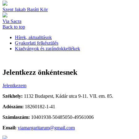
Szent Jakab Baráti Kör
Via Sacra
Back to top
Hírek, aktualitások
Gyakorlati felkészülés
Kiadványok és zarándokkellékek
Jelentkezz önkéntesnek
Jelentkezem
Székhely:
1132 Budapest, Kádár utca 9-11. VII. em. 85.
Adószám:
18260182-1-41
Számlaszám:
10401938-50485050-49561006
Email:
viamargaritarum@gmail.com