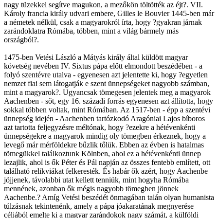
nagy tüzekkel segítve magukon, a mezőkön töltötték az éjt?. VII.
Károly francia király udvari embere, Gilles le Bouvier 1445-ben már
a németek nélkül, csak a magyarokról írta, hogy ?gyakran járnak
zarándoklatra Rómába, többen, mint a világ bármely más
országból?.
1475-ben Vetési László a Mátyás király által küldött magyar
követség nevében IV. Sixtus pápa előtt elmondott beszédében - a
folyó szentévre utalva - egyenesen azt jelentette ki, hogy ?egyetlen
nemzet fiai sem látogatják e szent ünnepségeket nagyobb számban,
mint a magyarok?. Ugyancsak tömegesen jelentek meg a magyarok
Aachenben - sőt, egy 16. századi forrás egyenesen azt állította, hogy
sokkal többen voltak, mint Rómában. Az 1517-ben - épp a szentévi
ünnepség idején - Aachenben tartózkodó Aragóniai Lajos bíboros
azt tartotta feljegyzésre méltónak, hogy ?ezekre a hétévenkénti
ünnepségekre a magyarok mindig oly tömegben érkeznek, hogy a
levegő már mérföldekre bűzlik tőlük. Ebben az évben is hatalmas
tömegükkel találkoztunk Kölnben, ahol ez a hétévenkénti ünnep
lezajlik, ahol is ők Péter és Pál napján az összes fentebb említett, ott
található relikviákat felkeresték. És habár ők azért, hogy Aachenbe
jöjjenek, távolabbi utat kellett tenniük, mint hogyha Rómába
mennének, azonban ők mégis nagyobb tömegben jönnek
Aachenbe.? Amíg Vetési beszédét önmagában talán olyan humanista
túlzásnak tekintenénk, amely a pápa jóakaratának megnyerése
céljából emelte ki a magyar zarándokok nagy számát, a külföldi