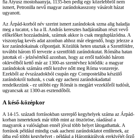
fia Atyusz mostohaanyja, 1135-ben pedig egy közelebbről nem
ismert, Petronilla nevű magyar zarándokasszony vásárolt házat
ugyanott.
Az Árpád-korból név szerint ismert zarándokok szma alig haladja
meg a tucatot, s ha a II. András keresztes hadjáratában részt vevő
előkelőket hozzáadnánk, számuk akkor is csak megduplázódna. A
viszonylag kevés adat azonban ahhoz már elegendő, hogy jelezze a
kor zarándokainak célpontjait. Közülük heten utaztak a Szentföldre,
további három fő tervezte a szentföldi zarándokutat. Rómába hatan
jutottak el - jelzésértékű azonban, hogy az erről tudósító három
oklevélből kettő már az 1300-as szentévhez kötődik: a magyar
zarándokok számára ettől kezdve nőtt meg Róma vonzereje.
Ezekből az évszázadokból csupán egy Compostelába készülő
zarándokról tudunk, s csak egy aacheni zarándokadattal
rendelkezünk - ez utóbbi egy Rómát is megjárt vezeklőről tudósít,
ugyancsak az 1300-as esztendőből.
A késő-középkor
A 14-15. századi forrásokban szereplő kegyhelyek száma az Árpád-
korban ismerteknek már több mint az ötszöröse, ráadásul a
magyarok a valóságban ennél jóval több helyet látogathattak. A
források például mindig csak aacheni zarándoklatot említenek, az
útba eső többi kegyhelyet - például a Háromkirályok ereklyéjét őrző