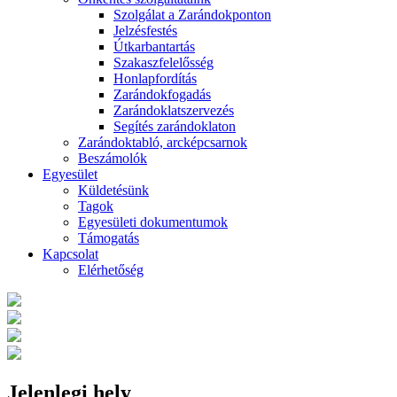
Szolgálat a Zarándokponton
Jelzésfestés
Útkarbantartás
Szakaszfelelősség
Honlapfordítás
Zarándokfogadás
Zarándoklatszervezés
Segítés zarándoklaton
Zarándoktabló, arcképcsarnok
Beszámolók
Egyesület
Küldetésünk
Tagok
Egyesületi dokumentumok
Támogatás
Kapcsolat
Elérhetőség
Jelenlegi hely