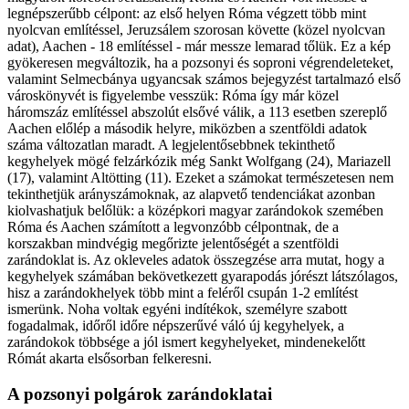
legnépszerűbb célpont: az első helyen Róma végzett több mint
nyolcvan említéssel, Jeruzsálem szorosan követte (közel nyolcvan
adat), Aachen - 18 említéssel - már messze lemarad tőlük. Ez a kép
gyökeresen megváltozik, ha a pozsonyi és soproni végrendeleteket,
valamint Selmecbánya ugyancsak számos bejegyzést tartalmazó első
városkönyvét is figyelembe vesszük: Róma így már közel
háromszáz említéssel abszolút elsővé válik, a 113 esetben szereplő
Aachen előlép a második helyre, miközben a szentföldi adatok
száma változatlan maradt. A legjelentősebbnek tekinthető
kegyhelyek mögé felzárkózik még Sankt Wolfgang (24), Mariazell
(17), valamint Altötting (11). Ezeket a számokat természetesen nem
tekinthetjük arányszámoknak, az alapvető tendenciákat azonban
kiolvashatjuk belőlük: a középkori magyar zarándokok szemében
Róma és Aachen számított a legvonzóbb célpontnak, de a
korszakban mindvégig megőrizte jelentőségét a szentföldi
zarándoklat is. Az okleveles adatok összegzése arra mutat, hogy a
kegyhelyek számában bekövetkezett gyarapodás jórészt látszólagos,
hisz a zarándokhelyek több mint a feléről csupán 1-2 említést
ismerünk. Noha voltak egyéni indítékok, személyre szabott
fogadalmak, időről időre népszerűvé váló új kegyhelyek, a
zarándokok többsége a jól ismert kegyhelyeket, mindenekelőtt
Rómát akarta elsősorban felkeresni.
A pozsonyi polgárok zarándoklatai