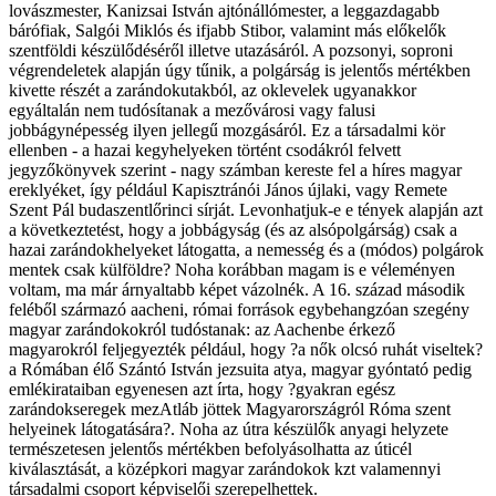
lovászmester, Kanizsai István ajtónállómester, a leggazdagabb
bárófiak, Salgói Miklós és ifjabb Stibor, valamint más előkelők
szentföldi készülődéséről illetve utazásáról. A pozsonyi, soproni
végrendeletek alapján úgy tűnik, a polgárság is jelentős mértékben
kivette részét a zarándokutakból, az oklevelek ugyanakkor
egyáltalán nem tudósítanak a mezővárosi vagy falusi
jobbágynépesség ilyen jellegű mozgásáról. Ez a társadalmi kör
ellenben - a hazai kegyhelyeken történt csodákról felvett
jegyzőkönyvek szerint - nagy számban kereste fel a híres magyar
ereklyéket, így például Kapisztránói János újlaki, vagy Remete
Szent Pál budaszentlőrinci sírját. Levonhatjuk-e e tények alapján azt
a következtetést, hogy a jobbágyság (és az alsópolgárság) csak a
hazai zarándokhelyeket látogatta, a nemesség és a (módos) polgárok
mentek csak külföldre? Noha korábban magam is e véleményen
voltam, ma már árnyaltabb képet vázolnék. A 16. század második
feléből származó aacheni, római források egybehangzóan szegény
magyar zarándokokról tudóstanak: az Aachenbe érkező
magyarokról feljegyezték például, hogy ?a nők olcsó ruhát viseltek?
a Rómában élő Szántó István jezsuita atya, magyar gyóntató pedig
emlékirataiban egyenesen azt írta, hogy ?gyakran egész
zarándokseregek mezAtláb jöttek Magyarországról Róma szent
helyeinek látogatására?. Noha az útra készülők anyagi helyzete
természetesen jelentős mértékben befolyásolhatta az úticél
kiválasztását, a középkori magyar zarándokok kzt valamennyi
társadalmi csoport képviselői szerepelhettek.