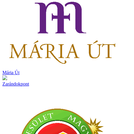
Mária Út
Zarándokpont