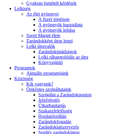
Gyakran Ismételt kérdések
Lelkiség
Az élet gyöngyei
A füzér története
A gyöngyök használata
A gyöngyök leírása
Szent Margit élete
Zarándokként úton lenni
Lelki útravalók
Zarándokimádságok
Lelki ráhangolódás az útra
Könyvajánló
Programok
Aktuális programjaink
Közösség
Kik vagyunk?
Önkéntes szolgáltataink
Szolgálat a Zarándokponton
Jelzésfestés
Útkarbantartás
Szakaszfelelősség
Honlapfordítás
Zarándokfogadás
Zarándoklatszervezés
Segítés zarándoklaton