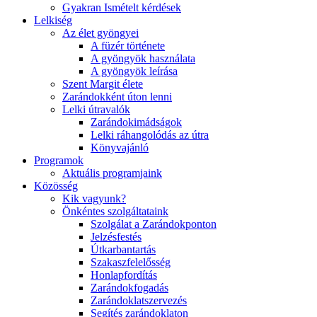
Gyakran Ismételt kérdések
Lelkiség
Az élet gyöngyei
A füzér története
A gyöngyök használata
A gyöngyök leírása
Szent Margit élete
Zarándokként úton lenni
Lelki útravalók
Zarándokimádságok
Lelki ráhangolódás az útra
Könyvajánló
Programok
Aktuális programjaink
Közösség
Kik vagyunk?
Önkéntes szolgáltataink
Szolgálat a Zarándokponton
Jelzésfestés
Útkarbantartás
Szakaszfelelősség
Honlapfordítás
Zarándokfogadás
Zarándoklatszervezés
Segítés zarándoklaton