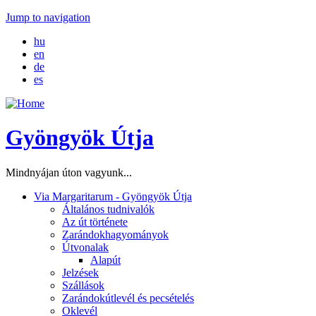
Jump to navigation
hu
en
de
es
Gyöngyök Útja
Mindnyájan úton vagyunk...
Via Margaritarum - Gyöngyök Útja
Általános tudnivalók
Az út története
Zarándokhagyományok
Útvonalak
Alapút
Jelzések
Szállások
Zarándokútlevél és pecsételés
Oklevél