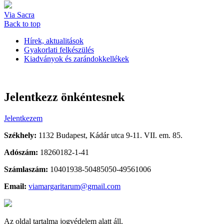
Via Sacra
Back to top
Hírek, aktualitások
Gyakorlati felkészülés
Kiadványok és zarándokkellékek
Jelentkezz önkéntesnek
Jelentkezem
Székhely:
1132 Budapest, Kádár utca 9-11. VII. em. 85.
Adószám:
18260182-1-41
Számlaszám:
10401938-50485050-49561006
Email:
viamargaritarum@gmail.com
Az oldal tartalma jogvédelem alatt áll.