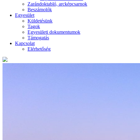
Zarándoktabló, arcképcsarnok
Beszámolók
Egyesület
Küldetésünk
Tagok
Egyesületi dokumentumok
Támogatás
Kapcsolat
Elérhetőség