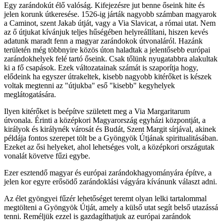
Egy zarándokút élő valóság. Kifejezésre jut benne őseink hite és
jelen korunk útkeresése. 1526-ig járták nagyobb számban magyarok
a Caminot, szent Jakab útját, vagy a Via Slavicat, a római utat. Nem
az ő útjukat kívánjuk teljes hűségében helyreállítani, hiszen kevés
adatunk maradt fenn a magyar zarándokok útvonaláról. Hazánk
területén még többnyire közös úton haladtak a jelentősebb európai
zarándokhelyek felé tartó őseink. Csak tőlünk nyugatabbra alakultak
ki a fő csapások. Ezek változatainak számát is szaporítja hogy,
elődeink ha egyszer útrakeltek, kisebb nagyobb kitérőket is készek
voltak megtenni az "útjukba" eső "kisebb" kegyhelyek
meglátogatására.
Ilyen kitérőket is beépítve született meg a Via Margaritarum
útvonala. Érinti a középkori Magyarország egyházi központját, a
királyok és királynék városát és Budát, Szent Margit sírjával, akinek
példája fontos szerepet tölt be a Gyöngyök Útjának spiritualitásában.
Ezeket az ősi helyeket, ahol lehetséges volt, a középkori országutak
vonalát követve fűzi egybe.
Ezer esztendő magyar és európai zarándokhagyományára építve, a
jelen kor egyre erősödő zarándoklási vágyára kívánunk választ adni.
Az élet gyöngyei fűzér lehetőséget teremt olyan lelki tartalommal
megtölteni a Gyöngyök Útját, amely a külső utat segít belső utazássá
tenni. Reméljük ezzel is gazdagíthatjuk az európai zarándok