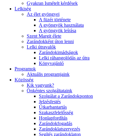
Gyakran Ismételt kérdések
Lelkiség
Az élet gyöngyei
A füzér története
A gyöngyök használata
A gyöngyök leírása
Szent Margit élete
Zarándokként úton lenni
Lelki útravalók
Zarándokimádságok
Lelki ráhangolódás az útra
Könyvajánló
Programok
Aktuális programjaink
Közösség
Kik vagyunk?
Önkéntes szolgáltataink
Szolgálat a Zarándokponton
Jelzésfestés
Útkarbantartás
Szakaszfelelősség
Honlapfordítás
Zarándokfogadás
Zarándoklatszervezés
Segítés zarándoklaton