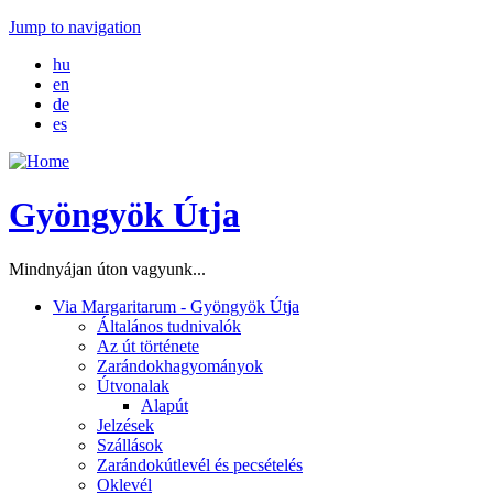
Jump to navigation
hu
en
de
es
Gyöngyök Útja
Mindnyájan úton vagyunk...
Via Margaritarum - Gyöngyök Útja
Általános tudnivalók
Az út története
Zarándokhagyományok
Útvonalak
Alapút
Jelzések
Szállások
Zarándokútlevél és pecsételés
Oklevél