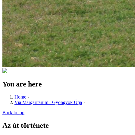
You are here
Home
›
Via Margaritarum - Gyöngyök Útja
›
Back to top
Az út története