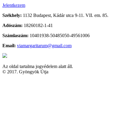
Jelentkezem
Székhely:
1132 Budapest, Kádár utca 9-11. VII. em. 85.
Adószám:
18260182-1-41
Számlaszám:
10401938-50485050-49561006
Email:
viamargaritarum@gmail.com
Az oldal tartalma jogvédelem alatt áll.
© 2017. Gyöngyök Útja