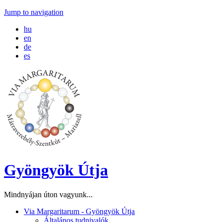
Jump to navigation
hu
en
de
es
Gyöngyök Útja
Mindnyájan úton vagyunk...
Via Margaritarum - Gyöngyök Útja
Általános tudnivalók