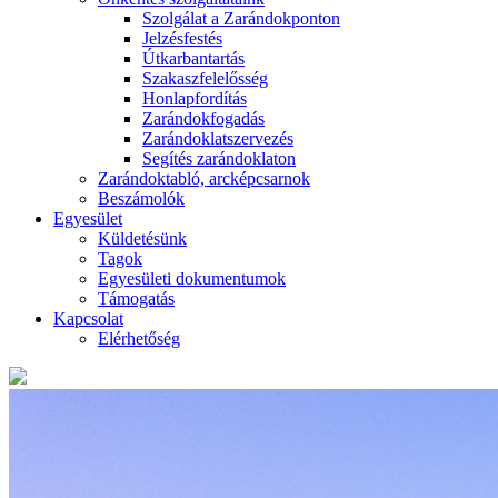
Szolgálat a Zarándokponton
Jelzésfestés
Útkarbantartás
Szakaszfelelősség
Honlapfordítás
Zarándokfogadás
Zarándoklatszervezés
Segítés zarándoklaton
Zarándoktabló, arcképcsarnok
Beszámolók
Egyesület
Küldetésünk
Tagok
Egyesületi dokumentumok
Támogatás
Kapcsolat
Elérhetőség