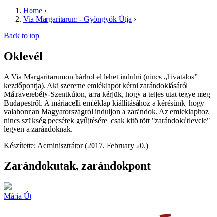
Home
›
Via Margaritarum - Gyöngyök Útja
›
Back to top
Oklevél
A Via Margaritarumon bárhol el lehet indulni (nincs „hivatalos”
kezdőpontja). Aki szeretne emléklapot kérni zarándoklásáról
Mátraverebély-Szentkúton, arra kérjük, hogy a teljes utat tegye meg
Budapestről. A máriacelli emléklap kiállításához a kérésünk, hogy
valahonnan Magyarországról induljon a zarándok. Az emléklaphoz
nincs szükség pecsétek gyűjtésére, csak kitöltött "zarándokútlevele"
legyen a zarándoknak.
Készítette: Adminisztrátor (2017. February 20.)
Zarándokutak, zarándokpont
Mária Út