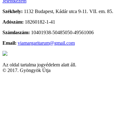
Jelentkezem
Székhely:
1132 Budapest, Kádár utca 9-11. VII. em. 85.
Adószám:
18260182-1-41
Számlaszám:
10401938-50485050-49561006
Email:
viamargaritarum@gmail.com
Az oldal tartalma jogvédelem alatt áll.
© 2017. Gyöngyök Útja