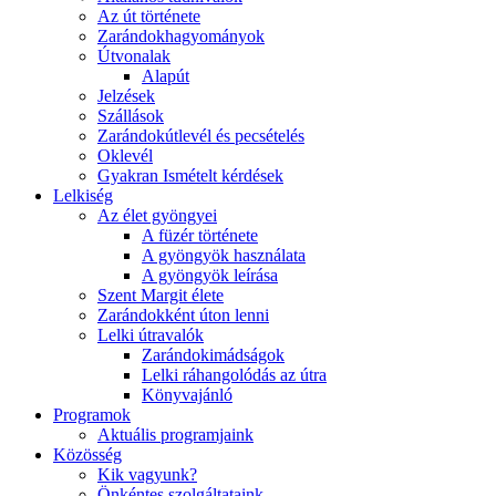
Az út története
Zarándokhagyományok
Útvonalak
Alapút
Jelzések
Szállások
Zarándokútlevél és pecsételés
Oklevél
Gyakran Ismételt kérdések
Lelkiség
Az élet gyöngyei
A füzér története
A gyöngyök használata
A gyöngyök leírása
Szent Margit élete
Zarándokként úton lenni
Lelki útravalók
Zarándokimádságok
Lelki ráhangolódás az útra
Könyvajánló
Programok
Aktuális programjaink
Közösség
Kik vagyunk?
Önkéntes szolgáltataink