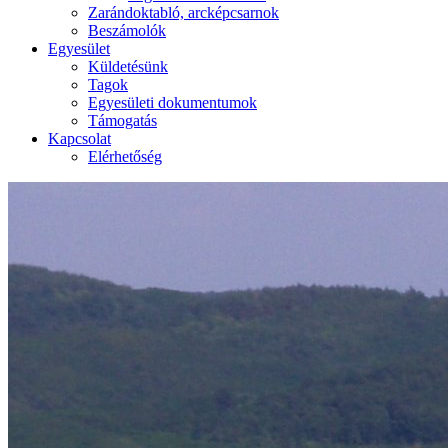
Zarándoktabló, arcképcsarnok
Beszámolók
Egyesület
Küldetésünk
Tagok
Egyesületi dokumentumok
Támogatás
Kapcsolat
Elérhetőség