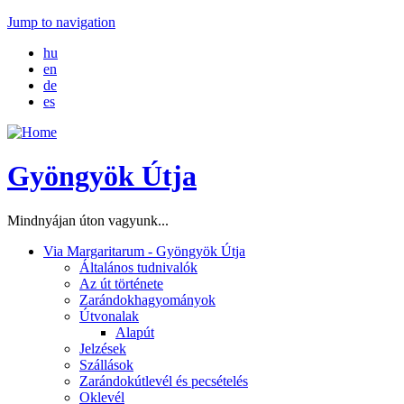
Jump to navigation
hu
en
de
es
Gyöngyök Útja
Mindnyájan úton vagyunk...
Via Margaritarum - Gyöngyök Útja
Általános tudnivalók
Az út története
Zarándokhagyományok
Útvonalak
Alapút
Jelzések
Szállások
Zarándokútlevél és pecsételés
Oklevél