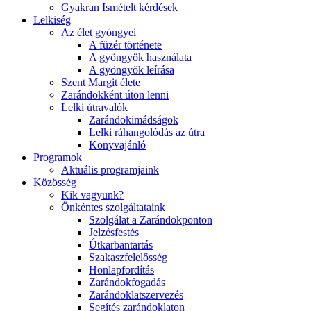
Gyakran Ismételt kérdések
Lelkiség
Az élet gyöngyei
A füzér története
A gyöngyök használata
A gyöngyök leírása
Szent Margit élete
Zarándokként úton lenni
Lelki útravalók
Zarándokimádságok
Lelki ráhangolódás az útra
Könyvajánló
Programok
Aktuális programjaink
Közösség
Kik vagyunk?
Önkéntes szolgáltataink
Szolgálat a Zarándokponton
Jelzésfestés
Útkarbantartás
Szakaszfelelősség
Honlapfordítás
Zarándokfogadás
Zarándoklatszervezés
Segítés zarándoklaton