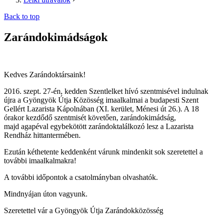
Back to top
Zarándokimádságok
Kedves Zarándoktársaink!
2016. szept. 27-én, kedden Szentlelket hívó szentmisével indulnak
újra a Gyöngyök Útja Közösség imaalkalmai a budapesti Szent
Gellért Lazarista Kápolnában (XI. kerület, Ménesi út 26.). A 18
órakor kezdődő szentmisét követően, zarándokimádság,
majd agapéval egybekötött zarándoktalálkozó lesz a Lazarista
Rendház hittantermében.
Ezután kéthetente keddenként várunk mindenkit sok szeretettel a
további imaalkalmakra!
A további időpontok a csatolmányban olvashatók.
Mindnyájan úton vagyunk.
Szeretettel vár a Gyöngyök Útja Zarándokközösség