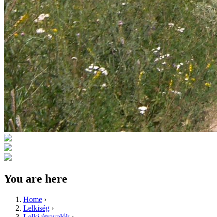
You are here
Home
›
Lelkiség
›
Lelki útravalók
›