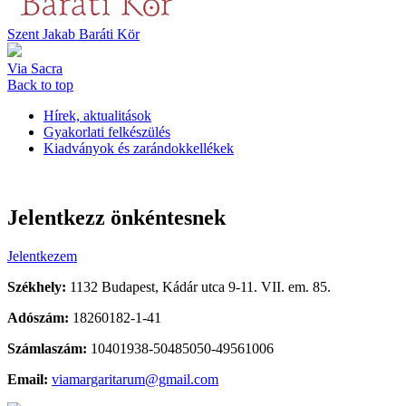
Szent Jakab Baráti Kör
Via Sacra
Back to top
Hírek, aktualitások
Gyakorlati felkészülés
Kiadványok és zarándokkellékek
Jelentkezz önkéntesnek
Jelentkezem
Székhely:
1132 Budapest, Kádár utca 9-11. VII. em. 85.
Adószám:
18260182-1-41
Számlaszám:
10401938-50485050-49561006
Email:
viamargaritarum@gmail.com