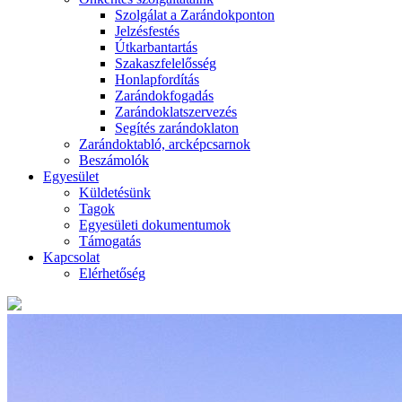
Szolgálat a Zarándokponton
Jelzésfestés
Útkarbantartás
Szakaszfelelősség
Honlapfordítás
Zarándokfogadás
Zarándoklatszervezés
Segítés zarándoklaton
Zarándoktabló, arcképcsarnok
Beszámolók
Egyesület
Küldetésünk
Tagok
Egyesületi dokumentumok
Támogatás
Kapcsolat
Elérhetőség