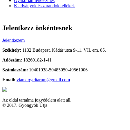
Gyakorlati felkészülés
Kiadványok és zarándokkellékek
Jelentkezz önkéntesnek
Jelentkezem
Székhely:
1132 Budapest, Kádár utca 9-11. VII. em. 85.
Adószám:
18260182-1-41
Számlaszám:
10401938-50485050-49561006
Email:
viamargaritarum@gmail.com
Az oldal tartalma jogvédelem alatt áll.
© 2017. Gyöngyök Útja