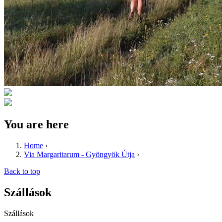
You are here
Home
›
Via Margaritarum - Gyöngyök Útja
›
Back to top
Szállások
Szállások