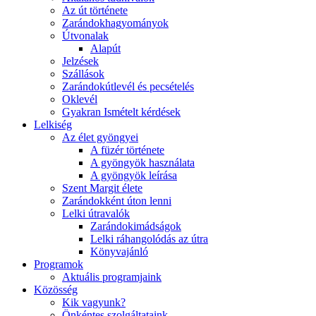
Az út története
Zarándokhagyományok
Útvonalak
Alapút
Jelzések
Szállások
Zarándokútlevél és pecsételés
Oklevél
Gyakran Ismételt kérdések
Lelkiség
Az élet gyöngyei
A füzér története
A gyöngyök használata
A gyöngyök leírása
Szent Margit élete
Zarándokként úton lenni
Lelki útravalók
Zarándokimádságok
Lelki ráhangolódás az útra
Könyvajánló
Programok
Aktuális programjaink
Közösség
Kik vagyunk?
Önkéntes szolgáltataink