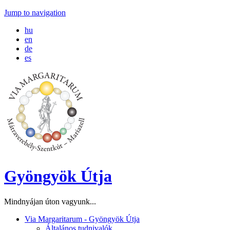
Jump to navigation
hu
en
de
es
Gyöngyök Útja
Mindnyájan úton vagyunk...
Via Margaritarum - Gyöngyök Útja
Általános tudnivalók