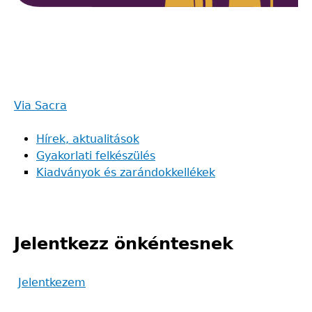
Via Sacra
Back
to
Hírek, aktualitások
top
Gyakorlati felkészülés
Kiadványok és zarándokkellékek
Jelentkezz önkéntesnek
Jelentkezem