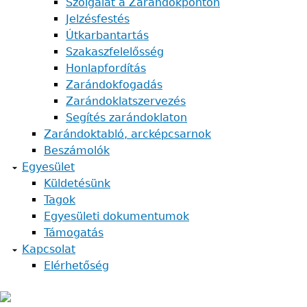
Szolgálat a Zarándokponton
Jelzésfestés
Útkarbantartás
Szakaszfelelősség
Honlapfordítás
Zarándokfogadás
Zarándoklatszervezés
Segítés zarándoklaton
Zarándoktabló, arcképcsarnok
Beszámolók
Egyesület
Küldetésünk
Tagok
Egyesületi dokumentumok
Támogatás
Kapcsolat
Elérhetőség