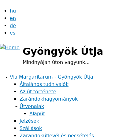
Jump
hu
to
en
navigation
de
es
Gyöngyök Útja
Mindnyájan úton vagyunk...
Via Margaritarum - Gyöngyök Útja
Általános tudnivalók
Az út története
Zarándokhagyományok
Útvonalak
Alapút
Jelzések
Szállások
Zarándokútlevél és pecsételés