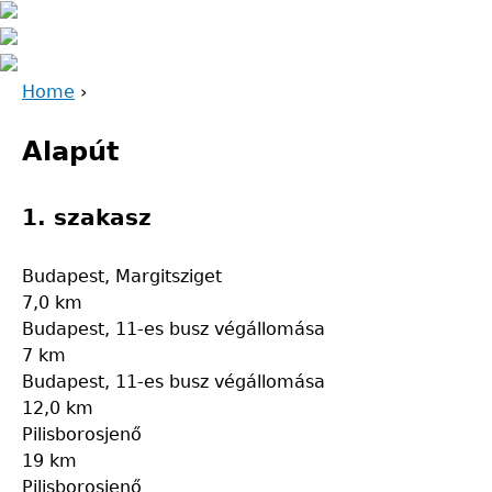
Home
›
Back
You
to
Alapút
are
top
here
1. szakasz
Budapest, Margitsziget
7,0 km
Budapest, 11-es busz végállomása
7 km
Budapest, 11-es busz végállomása
12,0 km
Pilisborosjenő
19 km
Pilisborosjenő