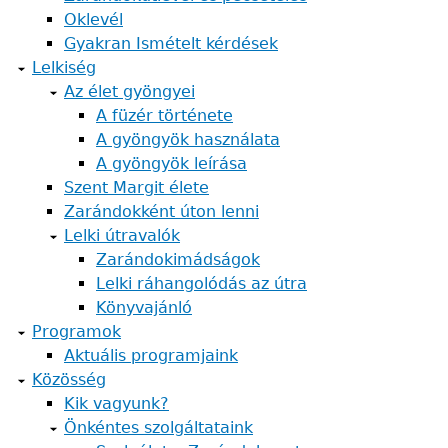
Oklevél
Gyakran Ismételt kérdések
Lelkiség
Az élet gyöngyei
A füzér története
A gyöngyök használata
A gyöngyök leírása
Szent Margit élete
Zarándokként úton lenni
Lelki útravalók
Zarándokimádságok
Lelki ráhangolódás az útra
Könyvajánló
Programok
Aktuális programjaink
Közösség
Kik vagyunk?
Önkéntes szolgáltataink