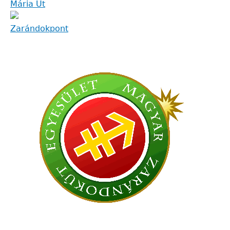
Mária Út
Zarándokpont