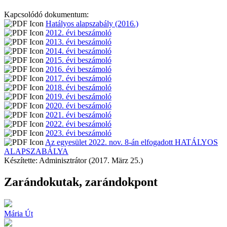
Kapcsolódó dokumentum:
Hatályos alapszabály (2016.)
2012. évi beszámoló
2013. évi beszámoló
2014. évi beszámoló
2015. évi beszámoló
2016. évi beszámoló
2017. évi beszámoló
2018. évi beszámoló
2019. évi beszámoló
2020. évi beszámoló
2021. évi beszámoló
2022. évi beszámoló
2023. évi beszámoló
Az egyesület 2022. nov. 8-án elfogadott HATÁLYOS
ALAPSZABÁLYA
Készítette: Adminisztrátor (2017. März 25.)
Zarándokutak, zarándokpont
Mária Út