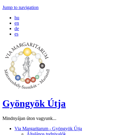
Jump to navigation
hu
en
de
es
Gyöngyök Útja
Mindnyájan úton vagyunk...
Via Margaritarum - Gyöngyök Útja
Általános tudnivalók