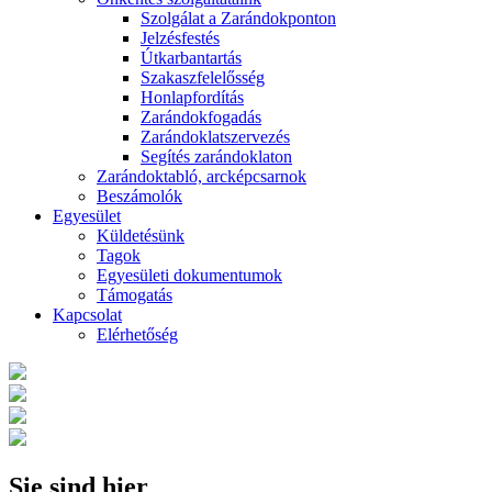
Szolgálat a Zarándokponton
Jelzésfestés
Útkarbantartás
Szakaszfelelősség
Honlapfordítás
Zarándokfogadás
Zarándoklatszervezés
Segítés zarándoklaton
Zarándoktabló, arcképcsarnok
Beszámolók
Egyesület
Küldetésünk
Tagok
Egyesületi dokumentumok
Támogatás
Kapcsolat
Elérhetőség
Sie sind hier