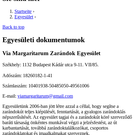
Startseite
›
Egyesület
›
Back to top
Egyesületi dokumentumok
Via Margaritarum Zarándok Egyesület
Székhely: 1132 Budapest Kádár utca 9-11. VII/85.
Adószám: 18260182-1-41
Számlaszám: 10401938-50485050-49561006
E-mail:
viamargaritarum@gmail.com
Egyesületünk 2006-ban jött létre azzal a céllal,
hogy segítse a
zarándokút teljes kiépülését, fenntartását, a gyalogos zarándoklás
népszerűsítését. Az egyesület tagjai és a zarándokút köré szerveződő
baráti társaság önkéntes munkával végzi a jelzésfestést, az út
karbantartását, továbbá zarándoktalálkozókat, csoportos
zarándoklatokat és imaalkalmakat szerveznek.