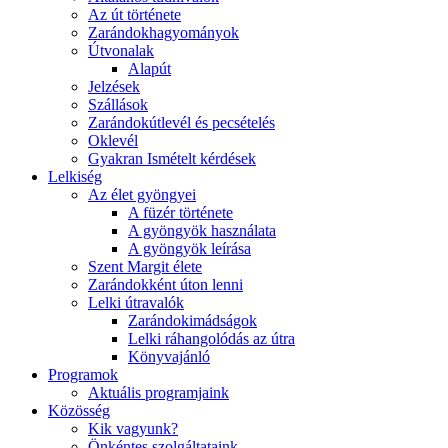
Az út története
Zarándokhagyományok
Útvonalak
Alapút
Jelzések
Szállások
Zarándokútlevél és pecsételés
Oklevél
Gyakran Ismételt kérdések
Lelkiség
Az élet gyöngyei
A füzér története
A gyöngyök használata
A gyöngyök leírása
Szent Margit élete
Zarándokként úton lenni
Lelki útravalók
Zarándokimádságok
Lelki ráhangolódás az útra
Könyvajánló
Programok
Aktuális programjaink
Közösség
Kik vagyunk?
Önkéntes szolgáltataink