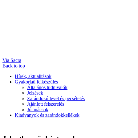
Via Sacra
Back to top
Hírek, aktualitások
Gyakorlati felkészülés
Általános tudnivalók
Jelzések
Zarándokútlevél és pecsételés
Ajánlott felszerelés
Jótanácsok
Kiadványok és zarándokkellékek