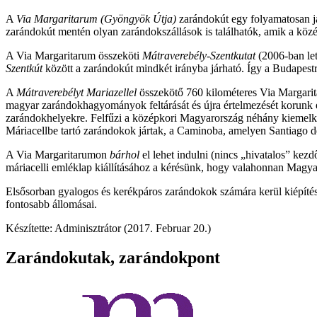
A
Via Margaritarum (Gyöngyök Útja)
zarándokút egy folyamatosan jár
zarándokút mentén olyan zarándokszállások is találhatók, amik a közé
A Via Margaritarum összeköti
Mátraverebély-Szentkutat
(2006-ban let
Szentkút
között a zarándokút mindkét irányba járható. Így a Budapest
A
Mátraverebélyt Mariazellel
összekötő 760 kilométeres Via Margarita
magyar zarándokhagyományok feltárását és újra értelmezését korunk e
zarándokhelyekre. Felfűzi a középkori Magyarország néhány kiemelk
Máriacellbe tartó zarándokok jártak, a Caminoba, amelyen Santiago 
A Via Margaritarumon
bárhol
el lehet indulni (nincs „hivatalos” kez
máriacelli emléklap kiállításához a kérésünk, hogy valahonnan Magya
Elsősorban gyalogos és kerékpáros zarándokok számára kerül kiépítésr
fontosabb állomásai.
Készítette: Adminisztrátor (2017. Februar 20.)
Zarándokutak, zarándokpont