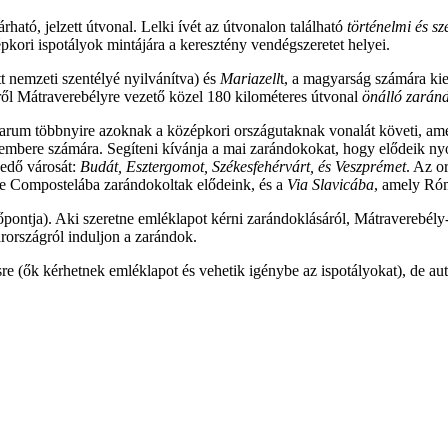
ható, jelzett útvonal. Lelki ívét az útvonalon található
történelmi és sz
pkori ispotályok mintájára a keresztény vendégszeretet helyei.
t nemzeti szentélyé nyilvánítva) és
Mariazell
t, a magyarság számára ki
ről Mátraverebélyre vezető közel 180 kilométeres útvonal
önálló zarán
rum többnyire azoknak a középkori országutaknak vonalát követi, amel
mbere számára. Segíteni kívánja a mai zarándokokat, hogy elődeik nyo
edő városát:
Budát, Esztergomot, Székesfehérvárt, és Veszprémet
. Az o
de Compostelába zarándokoltak elődeink, és a
Via Slavicába
, amely Róm
dőpontja). Aki szeretne emléklapot kérni zarándoklásáról, Mátraverebély
rországról induljon a zarándok.
e (ők kérhetnek emléklapot és vehetik igénybe az ispotályokat), de aut