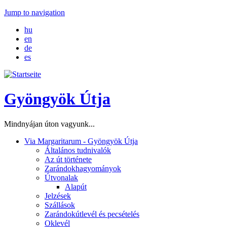
Jump to navigation
hu
en
de
es
Gyöngyök Útja
Mindnyájan úton vagyunk...
Via Margaritarum - Gyöngyök Útja
Általános tudnivalók
Az út története
Zarándokhagyományok
Útvonalak
Alapút
Jelzések
Szállások
Zarándokútlevél és pecsételés
Oklevél