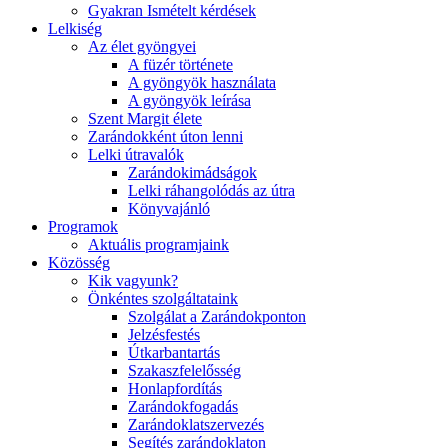
Gyakran Ismételt kérdések
Lelkiség
Az élet gyöngyei
A füzér története
A gyöngyök használata
A gyöngyök leírása
Szent Margit élete
Zarándokként úton lenni
Lelki útravalók
Zarándokimádságok
Lelki ráhangolódás az útra
Könyvajánló
Programok
Aktuális programjaink
Közösség
Kik vagyunk?
Önkéntes szolgáltataink
Szolgálat a Zarándokponton
Jelzésfestés
Útkarbantartás
Szakaszfelelősség
Honlapfordítás
Zarándokfogadás
Zarándoklatszervezés
Segítés zarándoklaton