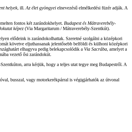
ent helyek
, ill.
Az élet gyöngyei
elnevezésű elmélkedési füzér adják. A
emelten fontos két zarándokhelyet.
Budapest és Mátraverebély-
dokutat képez
(Via Margaritarum / Mátraverebély-Szentkút).
yen elődeink is zarándokolhattak. Szeretné szolgálni a középkori
mát követve eljuthassanak jelentősebb belföldi és külhoni középkori
rszághatárt elhagyva pedig belekapcsolódik a
Via Sacrába
, amelyet a
ába vezető ősi zarándokút.
-Szentkúton, arra kérjük, hogy a teljes utat tegye meg Budapestről. A
óval, busszal, vagy motorkerékpárral is végigjárhatók az útvonal