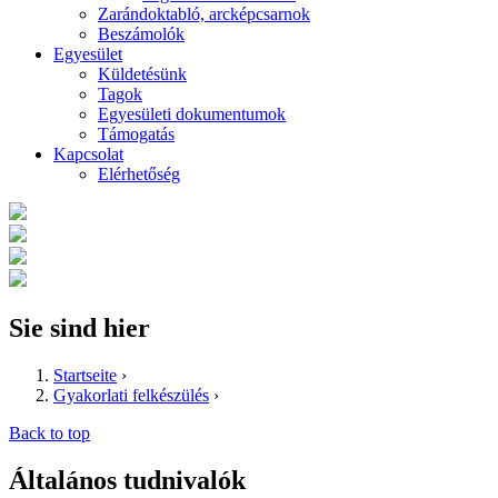
Zarándoktabló, arcképcsarnok
Beszámolók
Egyesület
Küldetésünk
Tagok
Egyesületi dokumentumok
Támogatás
Kapcsolat
Elérhetőség
Sie sind hier
Startseite
›
Gyakorlati felkészülés
›
Back to top
Általános tudnivalók