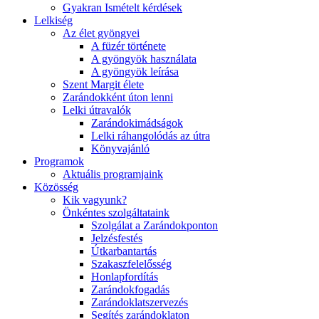
Gyakran Ismételt kérdések
Lelkiség
Az élet gyöngyei
A füzér története
A gyöngyök használata
A gyöngyök leírása
Szent Margit élete
Zarándokként úton lenni
Lelki útravalók
Zarándokimádságok
Lelki ráhangolódás az útra
Könyvajánló
Programok
Aktuális programjaink
Közösség
Kik vagyunk?
Önkéntes szolgáltataink
Szolgálat a Zarándokponton
Jelzésfestés
Útkarbantartás
Szakaszfelelősség
Honlapfordítás
Zarándokfogadás
Zarándoklatszervezés
Segítés zarándoklaton