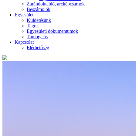
Zarándoktabló, arcképcsarnok
Beszámolók
Egyesület
Küldetésünk
Tagok
Egyesületi dokumentumok
Támogatás
Kapcsolat
Elérhetőség