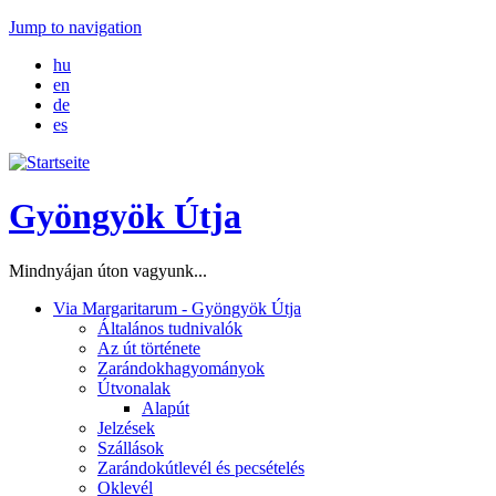
Jump to navigation
hu
en
de
es
Gyöngyök Útja
Mindnyájan úton vagyunk...
Via Margaritarum - Gyöngyök Útja
Általános tudnivalók
Az út története
Zarándokhagyományok
Útvonalak
Alapút
Jelzések
Szállások
Zarándokútlevél és pecsételés
Oklevél