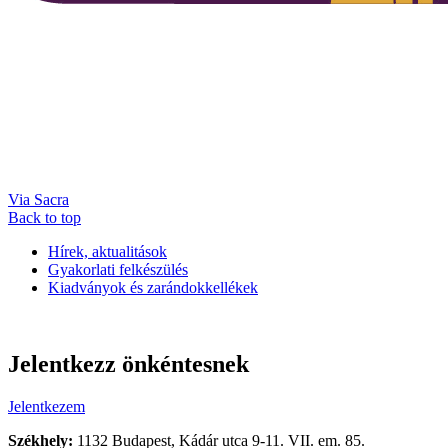
Via Sacra
Back to top
Hírek, aktualitások
Gyakorlati felkészülés
Kiadványok és zarándokkellékek
Jelentkezz önkéntesnek
Jelentkezem
Székhely:
1132 Budapest, Kádár utca 9-11. VII. em. 85.