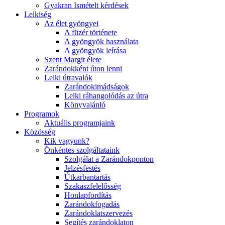
Gyakran Ismételt kérdések
Lelkiség
Az élet gyöngyei
A füzér története
A gyöngyök használata
A gyöngyök leírása
Szent Margit élete
Zarándokként úton lenni
Lelki útravalók
Zarándokimádságok
Lelki ráhangolódás az útra
Könyvajánló
Programok
Aktuális programjaink
Közösség
Kik vagyunk?
Önkéntes szolgáltataink
Szolgálat a Zarándokponton
Jelzésfestés
Útkarbantartás
Szakaszfelelősség
Honlapfordítás
Zarándokfogadás
Zarándoklatszervezés
Segítés zarándoklaton