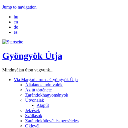
Jump to navigation
hu
en
de
es
Gyöngyök Útja
Mindnyájan úton vagyunk...
Via Margaritarum - Gyöngyök Útja
Általános tudnivalók
Az út története
Zarándokhagyományok
Útvonalak
Alapút
Jelzések
Szállások
Zarándokútlevél és pecsételés
Oklevél