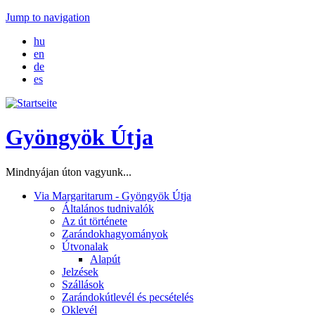
Jump to navigation
hu
en
de
es
Gyöngyök Útja
Mindnyájan úton vagyunk...
Via Margaritarum - Gyöngyök Útja
Általános tudnivalók
Az út története
Zarándokhagyományok
Útvonalak
Alapút
Jelzések
Szállások
Zarándokútlevél és pecsételés
Oklevél