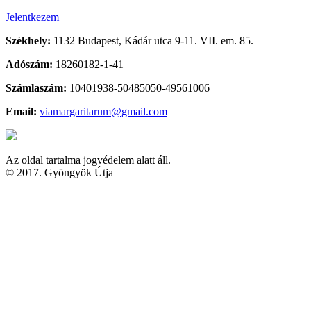
Jelentkezem
Székhely:
1132 Budapest, Kádár utca 9-11. VII. em. 85.
Adószám:
18260182-1-41
Számlaszám:
10401938-50485050-49561006
Email:
viamargaritarum@gmail.com
Az oldal tartalma jogvédelem alatt áll.
© 2017. Gyöngyök Útja