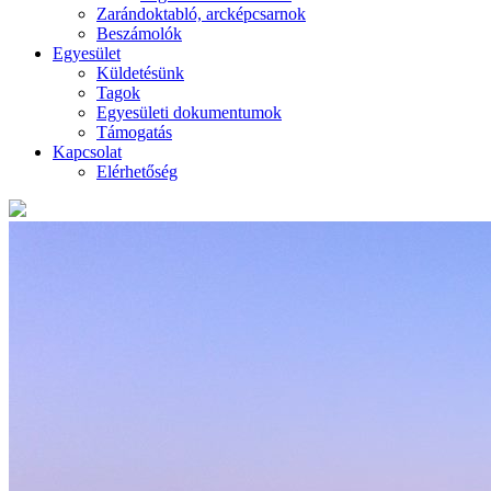
Zarándoktabló, arcképcsarnok
Beszámolók
Egyesület
Küldetésünk
Tagok
Egyesületi dokumentumok
Támogatás
Kapcsolat
Elérhetőség