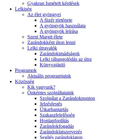
Gyakran Ismételt kérdések
Lelkiség
Az élet gyöngyei
A füzér története
A gyöngyök használata
A gyöngyök leírása
Szent Margit élete
Zarándokként úton lenni
Lelki útravalók
Zarándokimádságok
Lelki ráhangolódás az útra
Könyvajánló
Programok
Aktuális programjaink
Közösség
Kik vagyunk?
Önkéntes szolgáltataink
Szolgálat a Zarándokponton
Jelzésfestés
Útkarbantartás
Szakaszfelelősség
Honlapfordítás
Zarándokfogadás
Zarándoklatszervezés
Segítés zarándoklaton